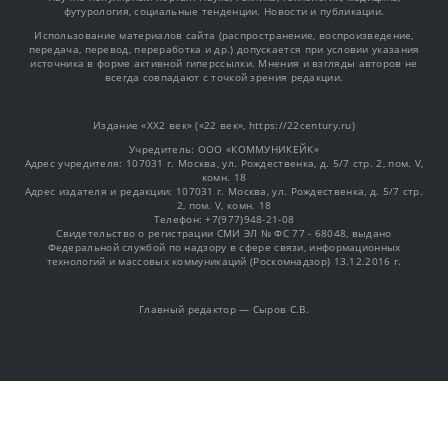
футурология, социальные тенденции. Новости и публикации.
Использование материалов сайта (распространение, воспроизведение,
передача, перевод, переработка и др.) допускается при условии указания
источника в форме активной гиперссылки. Мнения и взгляды авторов не
всегда совпадают с точкой зрения редакции.
Издание «XX2 век» («22 век», https://22century.ru)
Учредитель: OOO «КОММУНИКЕЙК»
Адрес учредителя: 107031 г. Москва, ул. Рождественка, д. 5/7 стр. 2, пом. V,
комн. 18
Адрес издателя и редакции: 107031 г. Москва, ул. Рождественка, д. 5/7 стр.
2, пом. V, комн. 18
Телефон: +7(977)948-21-08
Свидетельство о регистрации СМИ ЭЛ № ФС 77 - 68048, выдано
Федеральной службой по надзору в сфере связи, информационных
технологий и массовых коммуникаций (Роскомнадзор) 13.12.2016 г.
Главный редактор — Сыров С.В.