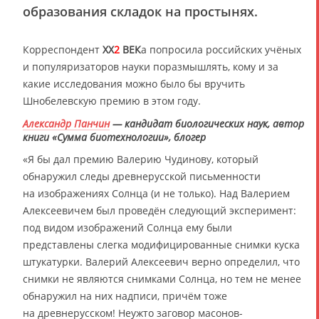
образования складок на простынях.
Корреспондент
XX
2
ВЕК
а попросила российских учёных
и популяризаторов науки поразмышлять, кому и за
какие исследования можно было бы вручить
Шнобелевскую премию в этом году.
Александр Панчин
— кандидат биологических наук, автор
книги «Сумма биотехнологии», блогер
«Я бы дал премию Валерию Чудинову, который
обнаружил следы древнерусской письменности
на изображениях Солнца (и не только). Над Валерием
Алексеевичем был проведён следующий эксперимент:
под видом изображений Солнца ему были
представлены слегка модифицированные снимки куска
штукатурки. Валерий Алексеевич верно определил, что
снимки не являются снимками Солнца, но тем не менее
обнаружил на них надписи, причём тоже
на древнерусском! Неужто заговор масонов-