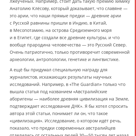
лжеучёных. Например, стоит дать такую премию химику
Анатолию Клёсову, который доказывает, что славяне —
это арии, что наши прямые предки — древние арии
с Русской равнины пришли в Индию, в Китай,
в Месопотамию, на острова Средиземного моря
и в Египет, где создали все древние культуры, и что
вообще прародина человечества — это Русский Север.
Очень патриотично, только противоречит современной
археологии, антропологии, генетике и лингвистике.
А ещё бы придумал специальную награду для
журналистов, искажающих результаты научных
исследований. Например, в «The Guardian» только что
вышла статья под названием «Австралийские
аборигены — наиболее древняя цивилизация на Земле,
подтверждает исследование ДНК». Я бы хотел спросить
автора этой статьи, понимает ли он, что такое
«цивилизация». Исследование, о котором идёт речь,
показало, что предки современных австралийцев
отделились от остальных людей 30—50 тысяч лет назад.