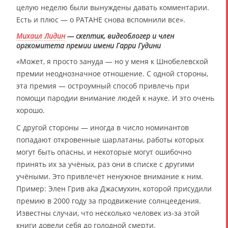
целую неделю были вынуждены давать комментарии.
Есть и плюс — о РАТАНЕ снова вспомнили все».
Михаил Лидин
— скептик, видеоблогер и член
оргкомитета премии имени Гарри Гудини
«Может, я просто зануда — но у меня к Шнобелевской
премии неоднозначное отношение. С одной стороны,
эта премия — остроумный способ привлечь при
помощи пародии внимание людей к науке. И это очень
хорошо.
С другой стороны — иногда в число номинантов
попадают откровенные шарлатаны, работы которых
могут быть опасны, и некоторые могут ошибочно
принять их за учёных, раз они в списке с другими
учёными. Это привлечёт ненужное внимание к ним.
Пример: Элен Грив aka Джасмухин, которой присудили
премию в 2000 году за продвижение солнцеедения.
Известны случаи, что несколько человек из-за этой
книги довели себя до голодной смерти.