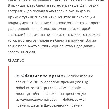
В принципе, это было известно и раньше. Да, предки
австралийцев попали в Австралию очень давно.
Причём тут «цивилизация»? Понятие цивилизации
подразумевает наличие сельского хозяйства, которого
у австралийцев не было, письменности, которой
австралийцы никогда не знали; хоть каких-то городов,
которых у австралийцев не было и в помине. Вот за
такие перлы-«открытия» журналистам надо давать
своего Шнобеля.
СПАСИБО!
, Игнобелевские
Шно́белевские премии
премии, Антинобелевские премии (
англ
. Ig
Nobel Prize, от игры слов:
англ
. ignoble —
«постыдный») — пародия на престижную
международную награду — Нобелевскую
премию. Десять Шнобелевских премий