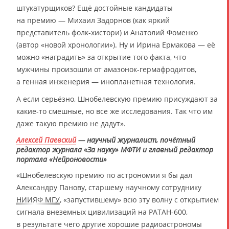
штукатурщиков? Ещё достойные кандидаты
на премию — Михаил Задорнов (как яркий
представитель фолк-хистори) и Анатолий Фоменко
(автор «новой хронологии»). Ну и Ирина Ермакова — её
можно «наградить» за открытие того факта, что
мужчины произошли от амазонок-гермафродитов,
а генная инженерия — инопланетная технология.
А если серьёзно, Шнобелевскую премию присуждают за
какие-то смешные, но все же исследования. Так что им
даже такую премию не дадут».
Алексей Паевский
— научный журналист, почётный
редактор журнала «За науку» МФТИ и главный редактор
портала «Нейроновости»
«Шнобелевскую премию по астрономии я бы дал
Александру Панову, старшему научному сотруднику
НИИЯФ МГУ
, «запустившему» всю эту волну с открытием
сигнала внеземных цивилизаций на РАТАН-600,
в результате чего другие хорошие радиоастрономы