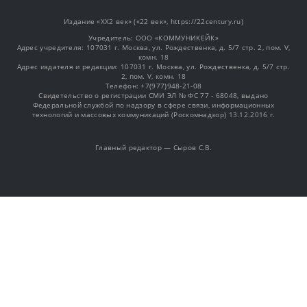
Издание «XX2 век» («22 век», https://22century.ru)
Учредитель: OOO «КОММУНИКЕЙК»
Адрес учредителя: 107031 г. Москва, ул. Рождественка, д. 5/7 стр. 2, пом. V,
комн. 18
Адрес издателя и редакции: 107031 г. Москва, ул. Рождественка, д. 5/7 стр.
2, пом. V, комн. 18
Телефон: +7(977)948-21-08
Свидетельство о регистрации СМИ ЭЛ № ФС 77 - 68048, выдано
Федеральной службой по надзору в сфере связи, информационных
технологий и массовых коммуникаций (Роскомнадзор) 13.12.2016 г.
Главный редактор — Сыров С.В.