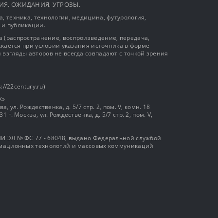
ЫТИЯ, ОЖИДАНИЯ, УГРОЗЫ.
, техника, технологии, медицина, футурология,
 и публикации.
 (распространение, воспроизведение, передача,
ускается при условии указания источника в форме
 взгляды авторов не всегда совпадают с точкой зрения
://22century.ru)
К»
, ул. Рождественка, д. 5/7 стр. 2, пом. V, комн. 18
г. Москва, ул. Рождественка, д. 5/7 стр. 2, пом. V,
И ЭЛ № ФС 77 - 68048, выдано Федеральной службой
ормационных технологий и массовых коммуникаций