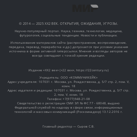
© 2014 — 2025 XX2 ВЕК. ОТКРЫТИЯ, ОЖИДАНИЯ, УГРОЗЫ.
Научно-популярный портал. Наука, техника, технологии, медицина,
футурология, социальные тенденции. Новости и публикации.
Использование материалов сайта (распространение, воспроизведение,
передача, перевод, переработка и др.) допускается при условии указания
источника в форме активной гиперссылки. Мнения и взгляды авторов не
всегда совпадают с точкой зрения редакции.
Издание «XX2 век» («22 век», https://22century.ru)
Учредитель: OOO «КОММУНИКЕЙК»
Адрес учредителя: 107031 г. Москва, ул. Рождественка, д. 5/7 стр. 2, пом. V,
комн. 18
Адрес издателя и редакции: 107031 г. Москва, ул. Рождественка, д. 5/7 стр.
2, пом. V, комн. 18
Телефон: +7(977)948-21-08
Свидетельство о регистрации СМИ ЭЛ № ФС 77 - 68048, выдано
Федеральной службой по надзору в сфере связи, информационных
технологий и массовых коммуникаций (Роскомнадзор) 13.12.2016 г.
Главный редактор — Сыров С.В.