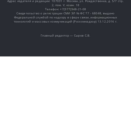
Адрес издателя и редакции: 107031 г. Москва, ул. Рождественка, д. 5/7 стр.
2, пом. V, комн. 18
Телефон: +7(977)948-21-08
Свидетельство о регистрации СМИ ЭЛ № ФС 77 - 68048, выдано
Федеральной службой по надзору в сфере связи, информационных
технологий и массовых коммуникаций (Роскомнадзор) 13.12.2016 г.
Главный редактор — Сыров С.В.