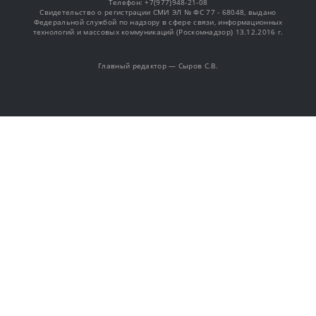
Телефон: +7(977)948-21-08
Свидетельство о регистрации СМИ ЭЛ № ФС 77 - 68048, выдано
Федеральной службой по надзору в сфере связи, информационных
технологий и массовых коммуникаций (Роскомнадзор) 13.12.2016 г.
Главный редактор — Сыров С.В.