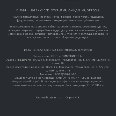
© 2014 — 2025 XX2 ВЕК. ОТКРЫТИЯ, ОЖИДАНИЯ, УГРОЗЫ.
Научно-популярный портал. Наука, техника, технологии, медицина,
футурология, социальные тенденции. Новости и публикации.
Использование материалов сайта (распространение, воспроизведение,
передача, перевод, переработка и др.) допускается при условии указания
источника в форме активной гиперссылки. Мнения и взгляды авторов не
всегда совпадают с точкой зрения редакции.
Издание «XX2 век» («22 век», https://22century.ru)
Учредитель: OOO «КОММУНИКЕЙК»
Адрес учредителя: 107031 г. Москва, ул. Рождественка, д. 5/7 стр. 2, пом. V,
комн. 18
Адрес издателя и редакции: 107031 г. Москва, ул. Рождественка, д. 5/7 стр.
2, пом. V, комн. 18
Телефон: +7(977)948-21-08
Свидетельство о регистрации СМИ ЭЛ № ФС 77 - 68048, выдано
Федеральной службой по надзору в сфере связи, информационных
технологий и массовых коммуникаций (Роскомнадзор) 13.12.2016 г.
Главный редактор — Сыров С.В.