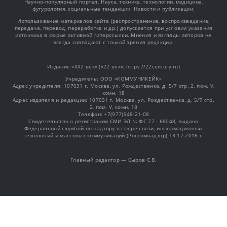
Научно-популярный портал. Наука, техника, технологии, медицина,
футурология, социальные тенденции. Новости и публикации.
Использование материалов сайта (распространение, воспроизведение,
передача, перевод, переработка и др.) допускается при условии указания
источника в форме активной гиперссылки. Мнения и взгляды авторов не
всегда совпадают с точкой зрения редакции.
Издание «XX2 век» («22 век», https://22century.ru)
Учредитель: OOO «КОММУНИКЕЙК»
Адрес учредителя: 107031 г. Москва, ул. Рождественка, д. 5/7 стр. 2, пом. V,
комн. 18
Адрес издателя и редакции: 107031 г. Москва, ул. Рождественка, д. 5/7 стр.
2, пом. V, комн. 18
Телефон: +7(977)948-21-08
Свидетельство о регистрации СМИ ЭЛ № ФС 77 - 68048, выдано
Федеральной службой по надзору в сфере связи, информационных
технологий и массовых коммуникаций (Роскомнадзор) 13.12.2016 г.
Главный редактор — Сыров С.В.