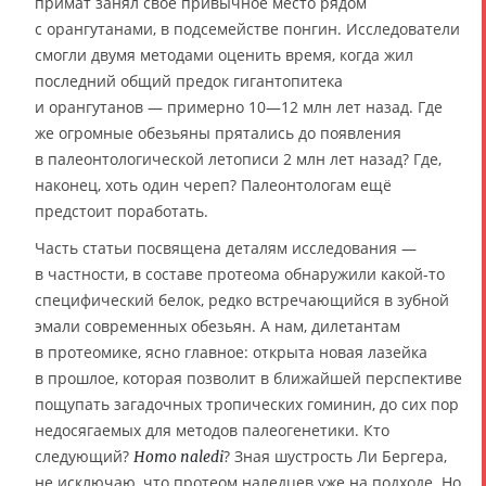
примат занял своё привычное место рядом
с орангутанами, в подсемействе понгин. Исследователи
смогли двумя методами оценить время, когда жил
последний общий предок гигантопитека
и орангутанов — примерно 10—12 млн лет назад. Где
же огромные обезьяны прятались до появления
в палеонтологической летописи 2 млн лет назад? Где,
наконец, хоть один череп? Палеонтологам ещё
предстоит поработать.
Часть статьи посвящена деталям исследования —
в частности, в составе протеома обнаружили какой-то
специфический белок, редко встречающийся в зубной
эмали современных обезьян. А нам, дилетантам
в протеомике, ясно главное: открыта новая лазейка
в прошлое, которая позволит в ближайшей перспективе
пощупать загадочных тропических гоминин, до сих пор
недосягаемых для методов палеогенетики. Кто
следующий?
? Зная шустрость Ли Бергера,
Homo naledi
не исключаю, что протеом наледцев уже на подходе. Но