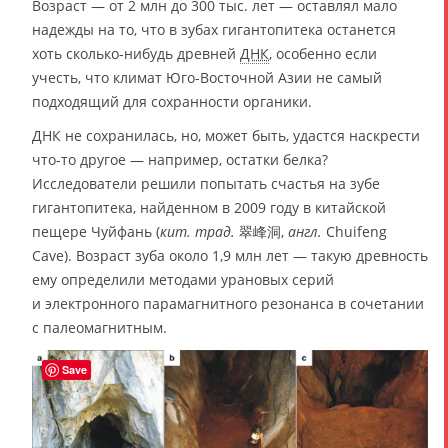
Возраст — от 2 млн до 300 тыс. лет — оставлял мало
надежды на то, что в зубах гигантопитека останется
хоть сколько-нибудь древней
ДНК
, особенно если
учесть, что климат Юго-Восточной Азии не самый
подходящий для сохранности органики.
ДНК не сохранилась, но, может быть, удастся наскрести
что-то другое — например, остатки белка?
Исследователи решили попытать счастья на зубе
гигантопитека, найденном в 2009 году в китайской
пещере Чуйфань (
кит. трад.
翠峰洞,
англ.
Chuifeng
Cave). Возраст зуба около 1,9 млн лет — такую древность
ему определили методами урановых серий
и электронного парамагнитного резонанса в сочетании
с палеомагнитным.
Save