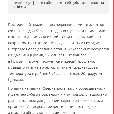
Пещера Чуйфань и найденные в ней зубы гигантопитека
G. blacki
.
Протеомный анализ — исследование аминокислотного
состава следов белка — недавно с успехом применили
к челюсти денисовца из тибетской пещеры Байшия,
возрастом 160 тыс. лет. Исследовали этим методом
и гораздо более древние останки ископаемых носорогов
из Дманиси (Грузия, 1,7 млн лет). Получилось
в Грузии — может, получится и здесь? Проблема,
правда, опять же в жарком климате: среднегодовая
температура в районе Чуйфань — около 20 градусов
Цельсия.
Попытка не пытка! Специалисты взяли образцы эмали
и дентина зуба и применили к ним подход, специально
разработанный для древней, сильно разложившейся
органики. Исследование дентина ничего не дало,
а в эмали обнаружились аминокислотные