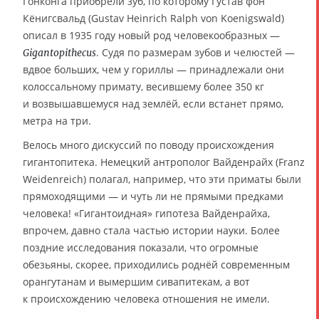
Гонконга приобрели зуб, по которому Густав фон
Кёнигсвальд (Gustav Heinrich Ralph von Koenigswald)
описал в 1935 году новый род человекообразных —
. Судя по размерам зубов и челюстей —
Gigantopithecus
вдвое больших, чем у гориллы — принадлежали они
колоссальному примату, весившему более 350 кг
и возвышавшемуся над землёй, если встанет прямо,
метра на три.
Велось много дискуссий по поводу происхождения
гигантопитека. Немецкий антрополог Вайденрайх (Franz
Weidenreich) полагал, например, что эти приматы были
прямоходящими — и чуть ли не прямыми предками
человека! «Гигантоидная» гипотеза Вайденрайха,
впрочем, давно стала частью истории науки. Более
поздние исследования показали, что огромные
обезьяны, скорее, приходились роднёй современным
орангутанам и вымершим сивапитекам, а вот
к происхождению человека отношения не имели.