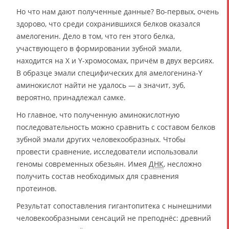
Но что нам дают полученные данные? Во-первых, очень
здорово, что среди сохранившихся белков оказался
амелогенин. Дело в том, что ген этого белка,
участвующего в формировании зубной эмали,
находится на X и Y-хромосомах, причём в двух версиях.
В образце эмали специфических для амелогенина-Y
аминокислот найти не удалось — а значит, зуб,
вероятно, принадлежал самке.
Но главное, что полученную аминокислотную
последовательность можно сравнить с составом белков
зубной эмали других человекообразных. Чтобы
провести сравнение, исследователи использовали
геномы современных обезьян. Имея
ДНК
, несложно
получить состав необходимых для сравнения
протеинов.
Результат сопоставления гигантопитека с нынешними
человекообразными сенсаций не преподнёс: древний