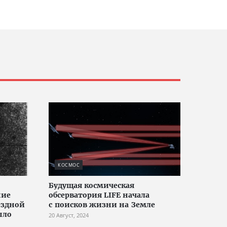
КОСМОС
Будущая космическая
ние
обсерватория LIFE начала
ёздной
с поисков жизни на Земле
шло
20 Август, 2024