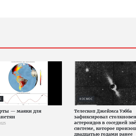
С
КОСМОС
рты — маяки для
Телескоп Джеймса Уэбба
анетян
зафиксировал столкнове
астероидов в соседней зв
2025
системе, которое произо
двадцатью годами ранее