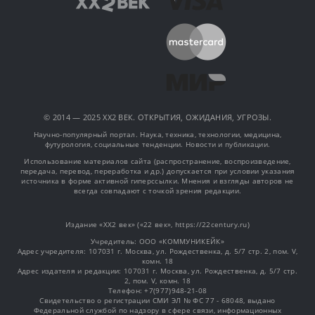
© 2014 — 2025 XX2 ВЕК. ОТКРЫТИЯ, ОЖИДАНИЯ, УГРОЗЫ.
Научно-популярный портал. Наука, техника, технологии, медицина,
футурология, социальные тенденции. Новости и публикации.
Использование материалов сайта (распространение, воспроизведение,
передача, перевод, переработка и др.) допускается при условии указания
источника в форме активной гиперссылки. Мнения и взгляды авторов не
всегда совпадают с точкой зрения редакции.
Издание «XX2 век» («22 век», https://22century.ru)
Учредитель: OOO «КОММУНИКЕЙК»
Адрес учредителя: 107031 г. Москва, ул. Рождественка, д. 5/7 стр. 2, пом. V,
комн. 18
Адрес издателя и редакции: 107031 г. Москва, ул. Рождественка, д. 5/7 стр.
2, пом. V, комн. 18
Телефон: +7(977)948-21-08
Свидетельство о регистрации СМИ ЭЛ № ФС 77 - 68048, выдано
Федеральной службой по надзору в сфере связи, информационных