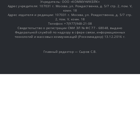
Учредитель: OOO «КОММУНИКЕЙК»
Адрес учредителя: 107031 г. Москва, ул. Рождественка, д. 5/7 стр. 2, пом. V,
комн. 18
Адрес издателя и редакции: 107031 г. Москва, ул. Рождественка, д. 5/7 стр.
2, пом. V, комн. 18
Телефон: +7(977)948-21-08
Свидетельство о регистрации СМИ ЭЛ № ФС 77 - 68048, выдано
Федеральной службой по надзору в сфере связи, информационных
технологий и массовых коммуникаций (Роскомнадзор) 13.12.2016 г.
Главный редактор — Сыров С.В.