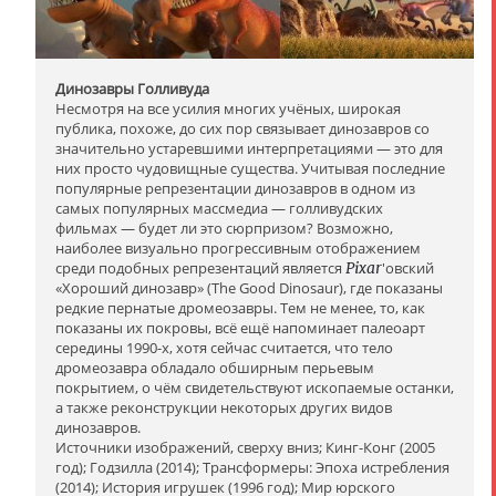
Динозавры Голливуда
Несмотря на все усилия многих учёных, широкая
публика, похоже, до сих пор связывает динозавров со
значительно устаревшими интерпретациями — это для
них просто чудовищные существа. Учитывая последние
популярные репрезентации динозавров в одном из
самых популярных массмедиа — голливудских
фильмах — будет ли это сюрпризом? Возможно,
наиболее визуально прогрессивным отображением
среди подобных репрезентаций является
Pixar
'овский
«Хороший динозавр» (The Good Dinosaur), где показаны
редкие пернатые дромеозавры. Тем не менее, то, как
показаны их покровы, всё ещё напоминает палеоарт
середины 1990-х, хотя сейчас считается, что тело
дромеозавра обладало обширным перьевым
покрытием, о чём свидетельствуют ископаемые останки,
а также реконструкции некоторых других видов
динозавров.
Источники изображений, сверху вниз; Кинг-Конг (2005
год); Годзилла (2014); Трансформеры: Эпоха истребления
(2014); История игрушек (1996 год); Мир юрского