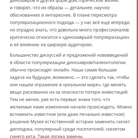
динозавров и других форм доисторической жизни,
и говорят, что их образы — детальнее, научно
обоснованнее и интереснее. В плане пересмотра
популяризационного подхода — у нас всё ещё впереди,
но отрадно знать, что довольно много профессионалов
критически относится к «динозаврьей популяризации»
и её влиянию на широкую аудиторию.
Большинство дискуссий и предложений нововведений
в области популяризации динозавров/палеонтологии
обычно происходят онлайн. Наша самая большая
задача на будущее, возможно, — это сделать так, чтобы
они нашли отражение в «реальном мире», где менять
вещи рискованно из-за опасности потери инвестиций.
Тем не менее, уже есть первые знаки того, что
желаемые нами изменения начали происходить. Можно
вспомнить известное (или даже печально известное)
решение Музея естественной истории заменить скелет
диплодока, популярный среди посетителей, скелетом
синего кита. Такая логика замены