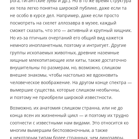
рога, гигантские зубы и др.). Но в то же время структура
их тела легко понятна широкой публике, даже если та
не особо в курсе дел. Например, даже если просто
посмотреть на скелет аллозавра в музее, каждый
сможет сказать, что это — активный и крупный хищник.
Но из-за птичьих очертаний его общий вид кажется
немного инопланетным, поэтому и интригует. Другие
группы ископаемых животных, древние наземные
хищные млекопитающие или киты, также достаточно
внушительны по размерам, но, возможно, слишком
внешне знакомы, чтобы настолько же вдохновить
человеческое воображение. На другом конце спектра —
вымершие существа, которые слишком необычны,
и поэтому не приобрели широкой известности.
Возможно, их анатомия слишком странна, или не до
конца ясен их жизненный цикл — и поэтому их трудно
соотнести с известными нам видами. Это относится ко
многим вымершим беспозвоночным, а также
к некоторым типам более странных, чем динозавры,