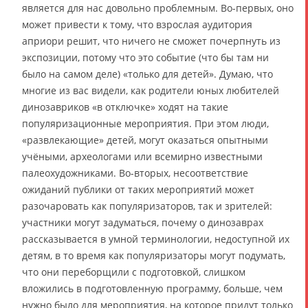
является для нас довольно проблемным. Во-первых, оно
может привести к тому, что взрослая аудитория
априори решит, что ничего не сможет почерпнуть из
экспозиции, потому что это событие (что бы там ни
было на самом деле) «только для детей». Думаю, что
многие из вас видели, как родители юных любителей
динозавриков «в отключке» ходят на такие
популяризационные мероприятия. При этом люди,
«развлекающие» детей, могут оказаться опытными
учёными, археологами или всемирно известными
палеохудожниками. Во-вторых, несоответствие
ожиданий публики от таких мероприятий может
разочаровать как популяризаторов, так и зрителей:
участники могут задуматься, почему о динозаврах
рассказывается в умной терминологии, недоступной их
детям, в то время как популяризаторы могут подумать,
что они переборщили с подготовкой, слишком
вложились в подготовленную программу, больше, чем
нужно было для мероприятия, на которое придут только