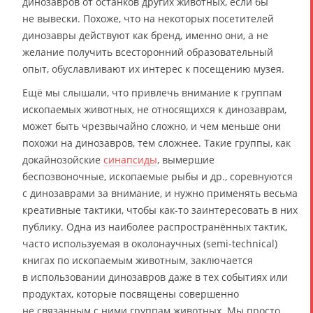
динозавров от останков других животных, если бы
не вывески. Похоже, что на некоторых посетителей
динозавры действуют как бренд, именно они, а не
желание получить всесторонний образовательный
опыт, обуславливают их интерес к посещению музея.
Ещё мы слышали, что привлечь внимание к группам
ископаемых животных, не относящихся к динозаврам,
может быть чрезвычайно сложно, и чем меньше они
похожи на динозавров, тем сложнее. Такие группы, как
докайнозойские
синапсиды
, вымершие
беспозвоночные, ископаемые рыбы и др., соревнуются
с динозаврами за внимание, и нужно применять весьма
креативные тактики, чтобы как-то заинтересовать в них
публику. Одна из наиболее распространённых тактик,
часто используемая в околонаучных (semi-technical)
книгах по ископаемым животным, заключается
в использовании динозавров даже в тех событиях или
продуктах, которые посвящены совершенно
не связанным с ними группам животных. Мы просто