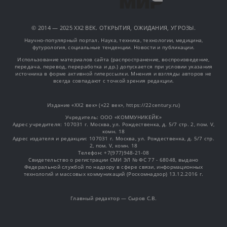
© 2014 — 2025 XX2 ВЕК. ОТКРЫТИЯ, ОЖИДАНИЯ, УГРОЗЫ.
Научно-популярный портал. Наука, техника, технологии, медицина,
футурология, социальные тенденции. Новости и публикации.
Использование материалов сайта (распространение, воспроизведение,
передача, перевод, переработка и др.) допускается при условии указания
источника в форме активной гиперссылки. Мнения и взгляды авторов не
всегда совпадают с точкой зрения редакции.
Издание «XX2 век» («22 век», https://22century.ru)
Учредитель: OOO «КОММУНИКЕЙК»
Адрес учредителя: 107031 г. Москва, ул. Рождественка, д. 5/7 стр. 2, пом. V,
комн. 18
Адрес издателя и редакции: 107031 г. Москва, ул. Рождественка, д. 5/7 стр.
2, пом. V, комн. 18
Телефон: +7(977)948-21-08
Свидетельство о регистрации СМИ ЭЛ № ФС 77 - 68048, выдано
Федеральной службой по надзору в сфере связи, информационных
технологий и массовых коммуникаций (Роскомнадзор) 13.12.2016 г.
Главный редактор — Сыров С.В.