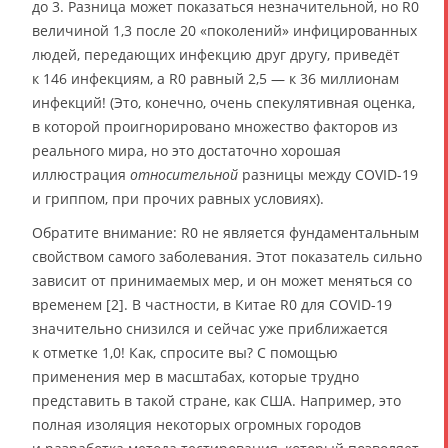
до 3. Разница может показаться незначительной, но R0
величиной 1,3 после 20 «поколений» инфицированных
людей, передающих инфекцию друг другу, приведёт
к 146 инфекциям, а R0 равный 2,5 — к 36 миллионам
инфекций! (Это, конечно, очень спекулятивная оценка,
в которой проигнорировано множество факторов из
реального мира, но это достаточно хорошая
иллюстрация
относительной
разницы между COVID-19
и гриппом, при прочих равных условиях).
Обратите внимание: R0 не является фундаментальным
свойством самого заболевания. Этот показатель сильно
зависит от принимаемых мер, и он может меняться со
временем [2]. В частности, в Китае R0 для COVID-19
значительно снизился и сейчас уже приближается
к отметке 1,0! Как, спросите вы? С помощью
применения мер в масштабах, которые трудно
представить в такой стране, как США. Например, это
полная изоляция некоторых огромных городов