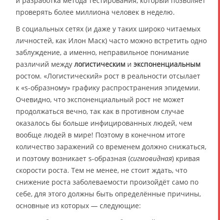
и разработка метода тестирования, который позволяет
проверять более миллиона человек в неделю.
В социальных сетях (и даже у таких широко читаемых
личностей, как Илон Маск) часто можно встретить одно
заблуждение, а именно, неправильное понимание
различий между
логистическим
и
экспоненциальным
ростом. «Логистический» рост в реальности отсылает
к «s-образному» графику распространения эпидемии.
Очевидно, что экспоненциальный рост не может
продолжаться вечно, так как в противном случае
оказалось бы больше инфицированных людей, чем
вообще людей в мире! Поэтому в конечном итоге
количество заражений со временем должно снижаться,
и поэтому возникает s-образная (
сигмовидная
) кривая
скорости роста. Тем не менее, не стоит ждать, что
снижение роста заболеваемости произойдёт само по
себе, для этого должны быть определённые причины,
основные из которых — следующие: