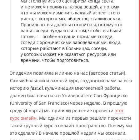
мы столкнулись со сценарием конца света,
и не можем повлиять на ход вещей, а потому
что мы можем изменить каждый аспект этого
риска, с которым мы, общество, сталкиваемся.
Правильно, вы должны готовиться, потому что
ваши соседи нуждаются в том, чтобы вы были
готовы — особенно ваши пожилые соседи,
соседи с хроническими заболеваниями, люди,
которые работают в больницах, соседи,
у которых может не оказаться ресурсов или
времени, чтобы подготовиться.
Эпидемия повлияла и лично на нас [авторов статьи].
Самый большой и важный курс, созданный нами за всю
историю
, кульминация многолетней работы,
fast.ai
должен был начаться в Университете Сан-Франциско
(University of San Francisco) через неделю. В прошлую
среду (4 марта) мы приняли решение провести
этот
курс онлайн
. Мы одними из первых решили перенести
такой крупный курс в онлайн-пространство. Почему мы
это сделали? В начале прошлой недели мы осознали,