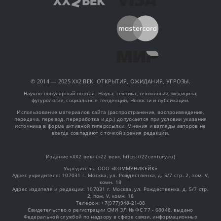
© 2014 — 2025 XX2 ВЕК. ОТКРЫТИЯ, ОЖИДАНИЯ, УГРОЗЫ.
Научно-популярный портал. Наука, техника, технологии, медицина,
футурология, социальные тенденции. Новости и публикации.
Использование материалов сайта (распространение, воспроизведение,
передача, перевод, переработка и др.) допускается при условии указания
источника в форме активной гиперссылки. Мнения и взгляды авторов не
всегда совпадают с точкой зрения редакции.
Издание «XX2 век» («22 век», https://22century.ru)
Учредитель: OOO «КОММУНИКЕЙК»
Адрес учредителя: 107031 г. Москва, ул. Рождественка, д. 5/7 стр. 2, пом. V,
комн. 18
Адрес издателя и редакции: 107031 г. Москва, ул. Рождественка, д. 5/7 стр.
2, пом. V, комн. 18
Телефон: +7(977)948-21-08
Свидетельство о регистрации СМИ ЭЛ № ФС 77 - 68048, выдано
Федеральной службой по надзору в сфере связи, информационных