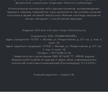
футурология, социальные тенденции. Новости и публикации.
Использование материалов сайта (распространение, воспроизведение,
передача, перевод, переработка и др.) допускается при условии указания
источника в форме активной гиперссылки. Мнения и взгляды авторов не
всегда совпадают с точкой зрения редакции.
Издание «XX2 век» («22 век», https://22century.ru)
Учредитель: OOO «КОММУНИКЕЙК»
Адрес учредителя: 107031 г. Москва, ул. Рождественка, д. 5/7 стр. 2, пом. V,
комн. 18
Адрес издателя и редакции: 107031 г. Москва, ул. Рождественка, д. 5/7 стр.
2, пом. V, комн. 18
Телефон: +7(977)948-21-08
Свидетельство о регистрации СМИ ЭЛ № ФС 77 - 68048, выдано
Федеральной службой по надзору в сфере связи, информационных
технологий и массовых коммуникаций (Роскомнадзор) 13.12.2016 г.
Главный редактор — Сыров С.В.