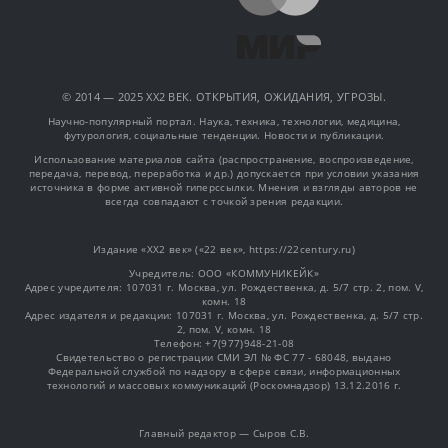
© 2014 — 2025 XX2 ВЕК. ОТКРЫТИЯ, ОЖИДАНИЯ, УГРОЗЫ.
Научно-популярный портал. Наука, техника, технологии, медицина,
футурология, социальные тенденции. Новости и публикации.
Использование материалов сайта (распространение, воспроизведение,
передача, перевод, переработка и др.) допускается при условии указания
источника в форме активной гиперссылки. Мнения и взгляды авторов не
всегда совпадают с точкой зрения редакции.
Издание «XX2 век» («22 век», https://22century.ru)
Учредитель: OOO «КОММУНИКЕЙК»
Адрес учредителя: 107031 г. Москва, ул. Рождественка, д. 5/7 стр. 2, пом. V,
комн. 18
Адрес издателя и редакции: 107031 г. Москва, ул. Рождественка, д. 5/7 стр.
2, пом. V, комн. 18
Телефон: +7(977)948-21-08
Свидетельство о регистрации СМИ ЭЛ № ФС 77 - 68048, выдано
Федеральной службой по надзору в сфере связи, информационных
технологий и массовых коммуникаций (Роскомнадзор) 13.12.2016 г.
Главный редактор — Сыров С.В.