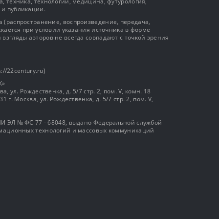
, техника, технологии, медицина, футурология,
 и публикации.
 (распространение, воспроизведение, передача,
ускается при условии указания источника в форме
 взгляды авторов не всегда совпадают с точкой зрения
://22century.ru)
К»
, ул. Рождественка, д. 5/7 стр. 2, пом. V, комн. 18
г. Москва, ул. Рождественка, д. 5/7 стр. 2, пом. V,
И ЭЛ № ФС 77 - 68048, выдано Федеральной службой
ормационных технологий и массовых коммуникаций