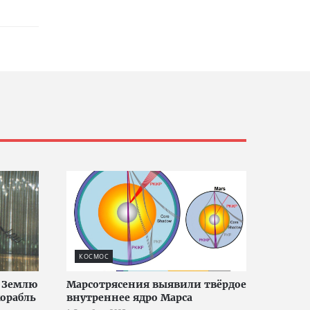
КОСМОС
а Землю
Марсотрясения выявили твёрдое
корабль
внутреннее ядро Марса