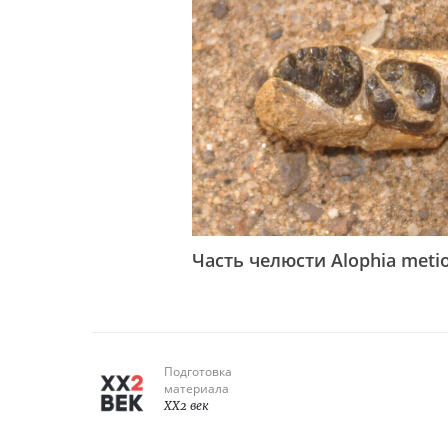
Часть челюсти Alophia metio
Подготовка
материала
XX2 век