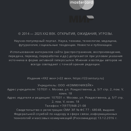
© 2014 — 2025 XX2 ВЕК. ОТКРЫТИЯ, ОЖИДАНИЯ, УГРОЗЫ.
Научно-популярный портал. Наука, техника, технологии, медицина,
футурология, социальные тенденции. Новости и публикации.
Использование материалов сайта (распространение, воспроизведение,
передача, перевод, переработка и др.) допускается при условии указания
источника в форме активной гиперссылки. Мнения и взгляды авторов не
всегда совпадают с точкой зрения редакции.
Издание «XX2 век» («22 век», https://22century.ru)
Учредитель: OOO «КОММУНИКЕЙК»
Адрес учредителя: 107031 г. Москва, ул. Рождественка, д. 5/7 стр. 2, пом. V,
комн. 18
Адрес издателя и редакции: 107031 г. Москва, ул. Рождественка, д. 5/7 стр.
2, пом. V, комн. 18
Телефон: +7(977)948-21-08
Свидетельство о регистрации СМИ ЭЛ № ФС 77 - 68048, выдано
Федеральной службой по надзору в сфере связи, информационных
технологий и массовых коммуникаций (Роскомнадзор) 13.12.2016 г.