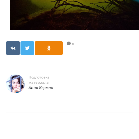
0
Подготовка
материала
Анна Керман