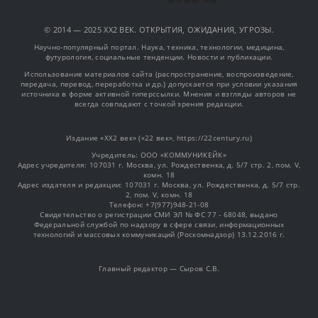
© 2014 — 2025 XX2 ВЕК. ОТКРЫТИЯ, ОЖИДАНИЯ, УГРОЗЫ.
Научно-популярный портал. Наука, техника, технологии, медицина,
футурология, социальные тенденции. Новости и публикации.
Использование материалов сайта (распространение, воспроизведение,
передача, перевод, переработка и др.) допускается при условии указания
источника в форме активной гиперссылки. Мнения и взгляды авторов не
всегда совпадают с точкой зрения редакции.
Издание «XX2 век» («22 век», https://22century.ru)
Учредитель: OOO «КОММУНИКЕЙК»
Адрес учредителя: 107031 г. Москва, ул. Рождественка, д. 5/7 стр. 2, пом. V,
комн. 18
Адрес издателя и редакции: 107031 г. Москва, ул. Рождественка, д. 5/7 стр.
2, пом. V, комн. 18
Телефон: +7(977)948-21-08
Свидетельство о регистрации СМИ ЭЛ № ФС 77 - 68048, выдано
Федеральной службой по надзору в сфере связи, информационных
технологий и массовых коммуникаций (Роскомнадзор) 13.12.2016 г.
Главный редактор — Сыров С.В.