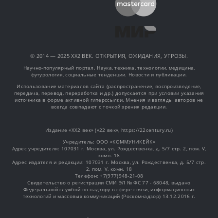
© 2014 — 2025 XX2 ВЕК. ОТКРЫТИЯ, ОЖИДАНИЯ, УГРОЗЫ.
Научно-популярный портал. Наука, техника, технологии, медицина,
футурология, социальные тенденции. Новости и публикации.
Использование материалов сайта (распространение, воспроизведение,
передача, перевод, переработка и др.) допускается при условии указания
источника в форме активной гиперссылки. Мнения и взгляды авторов не
всегда совпадают с точкой зрения редакции.
Издание «XX2 век» («22 век», https://22century.ru)
Учредитель: OOO «КОММУНИКЕЙК»
Адрес учредителя: 107031 г. Москва, ул. Рождественка, д. 5/7 стр. 2, пом. V,
комн. 18
Адрес издателя и редакции: 107031 г. Москва, ул. Рождественка, д. 5/7 стр.
2, пом. V, комн. 18
Телефон: +7(977)948-21-08
Свидетельство о регистрации СМИ ЭЛ № ФС 77 - 68048, выдано
Федеральной службой по надзору в сфере связи, информационных
технологий и массовых коммуникаций (Роскомнадзор) 13.12.2016 г.