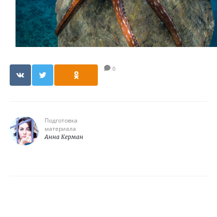
0
Подготовка
материала
Анна Керман