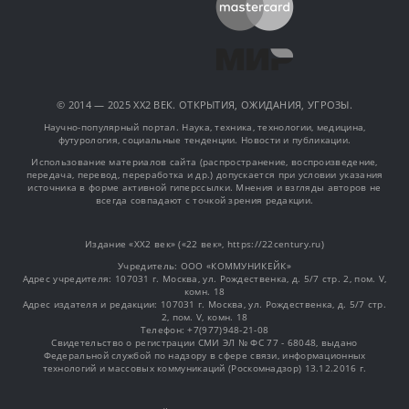
© 2014 — 2025 XX2 ВЕК. ОТКРЫТИЯ, ОЖИДАНИЯ, УГРОЗЫ.
Научно-популярный портал. Наука, техника, технологии, медицина,
футурология, социальные тенденции. Новости и публикации.
Использование материалов сайта (распространение, воспроизведение,
передача, перевод, переработка и др.) допускается при условии указания
источника в форме активной гиперссылки. Мнения и взгляды авторов не
всегда совпадают с точкой зрения редакции.
Издание «XX2 век» («22 век», https://22century.ru)
Учредитель: OOO «КОММУНИКЕЙК»
Адрес учредителя: 107031 г. Москва, ул. Рождественка, д. 5/7 стр. 2, пом. V,
комн. 18
Адрес издателя и редакции: 107031 г. Москва, ул. Рождественка, д. 5/7 стр.
2, пом. V, комн. 18
Телефон: +7(977)948-21-08
Свидетельство о регистрации СМИ ЭЛ № ФС 77 - 68048, выдано
Федеральной службой по надзору в сфере связи, информационных
технологий и массовых коммуникаций (Роскомнадзор) 13.12.2016 г.