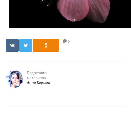
0
Подготовка
материала
Анна Керман