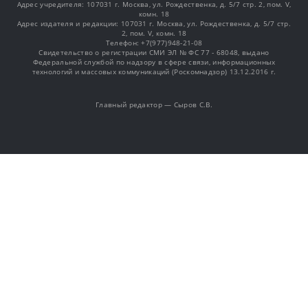
Адрес учредителя: 107031 г. Москва, ул. Рождественка, д. 5/7 стр. 2, пом. V,
комн. 18
Адрес издателя и редакции: 107031 г. Москва, ул. Рождественка, д. 5/7 стр.
2, пом. V, комн. 18
Телефон: +7(977)948-21-08
Свидетельство о регистрации СМИ ЭЛ № ФС 77 - 68048, выдано
Федеральной службой по надзору в сфере связи, информационных
технологий и массовых коммуникаций (Роскомнадзор) 13.12.2016 г.
Главный редактор — Сыров С.В.