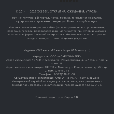
© 2014 — 2025 XX2 ВЕК. ОТКРЫТИЯ, ОЖИДАНИЯ, УГРОЗЫ.
Научно-популярный портал. Наука, техника, технологии, медицина,
футурология, социальные тенденции. Новости и публикации.
Использование материалов сайта (распространение, воспроизведение,
передача, перевод, переработка и др.) допускается при условии указания
источника в форме активной гиперссылки. Мнения и взгляды авторов не
всегда совпадают с точкой зрения редакции.
Издание «XX2 век» («22 век», https://22century.ru)
Учредитель: OOO «КОММУНИКЕЙК»
Адрес учредителя: 107031 г. Москва, ул. Рождественка, д. 5/7 стр. 2, пом. V,
комн. 18
Адрес издателя и редакции: 107031 г. Москва, ул. Рождественка, д. 5/7 стр.
2, пом. V, комн. 18
Телефон: +7(977)948-21-08
Свидетельство о регистрации СМИ ЭЛ № ФС 77 - 68048, выдано
Федеральной службой по надзору в сфере связи, информационных
технологий и массовых коммуникаций (Роскомнадзор) 13.12.2016 г.
Главный редактор — Сыров С.В.