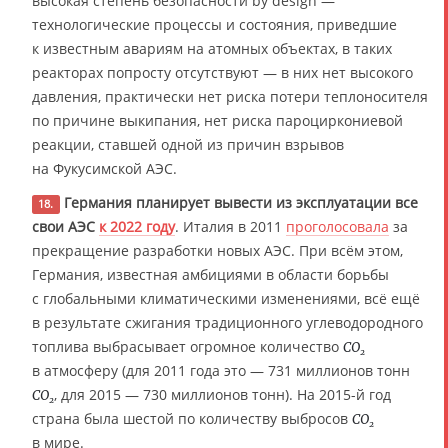
высокая степень безопасности by design —
технологические процессы и состояния, приведшие
к известным авариям на атомных объектах, в таких
реакторах попросту отсутствуют — в них нет высокого
давления, практически нет риска потери теплоносителя
по причине выкипания, нет риска пароциркониевой
реакции, ставшей одной из причин взрывов
на Фукусимской АЭС.
Германия планирует вывести из эксплуатации все
18.
свои АЭС
к 2022 году
. Италия в 2011
проголосовала
за
прекращение разработки новых АЭС. При всём этом,
Германия, известная амбициями в области борьбы
с глобальными климатическими изменениями, всё ещё
в результате сжигания традиционного углеводородного
топлива выбрасывает огромное количество
CO
2
в атмосферу (для 2011 года это — 731 миллионов тонн
, для 2015 — 730 миллионов тонн). На 2015-й год
CO
2
страна была шестой по количеству выбросов
CO
2
в мире.