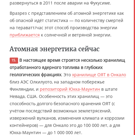
развернуться в 2011 после аварии на Фукусиме.
Вразрез с представлением об атомной энергетике как
об опасной идёт статистика — по количеству смертей
на тераватт/час этот способ производства энергии
приближается
к солнечной и ветряной энергии.
Атомная энергетика сейчас
В настоящее время строятся несколько хранилищ
15.
отработанного ядерного топлива в глубоких
геологических фракциях
. Это
хранилище ОЯТ в Онкало
близ АЭС Олкилуото, на западном побережье
Финляндии, и
репозиторий Юкка-Маунтин
в штате
Невада, США. Особенность этих хранилищ — это
способность долгого безопасного хранения ОЯТ (с
учётом последствий возможных землетрясений,
извержений вулканов, изменения климата и коррозии
контейнеров) — для Онкало это до 100 000 лет, а для
Юкка-Маунтин — до 1 000 000 лет.