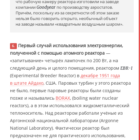
что рабочую камеру реактора изготовили на заводе
компании
Goodyear
по производству аэростатов.
Причём, поскольку из-за секретности об этом заказе
нельзя было говорить открыто, необычный объект
на заводе называли «квадратным воздушным шаром».
Первый случай использования электроэнергии,
6.
полученной с помощью атомного реактора
—
«запитывание» четырёх лампочек по 200 Вт, а на
следующий день и целого помещения, реактором
EBR-I
(Experimental Breeder Reactor) в
декабре 1951 года
в штате Айдахо
, США. Паровых турбин у этого реактора
не было, первые паровые реакторы были созданы
позже и назывались
BORAX
, (boiling water nuclear
reactors), а в этом использовался жидкометаллический
теплоноситель. Над реактором работали учёные из
Аргоннской национальной лаборатории (Argonne
National Laboratory). Фактически реактор был
предназначен не для практического использования,