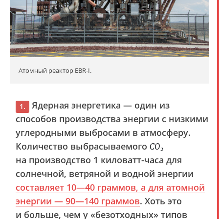
Атомный реактор EBR-I.
Ядерная энергетика — один из
1.
способов производства энергии с низкими
углеродными выбросами в атмосферу
.
Количество выбрасываемого
СО
2
на производство 1 киловатт-часа для
солнечной, ветряной и водной энергии
составляет 10—40 граммов, а для атомной
энергии — 90—140 граммов
. Хоть это
и больше, чем у «безотходных» типов