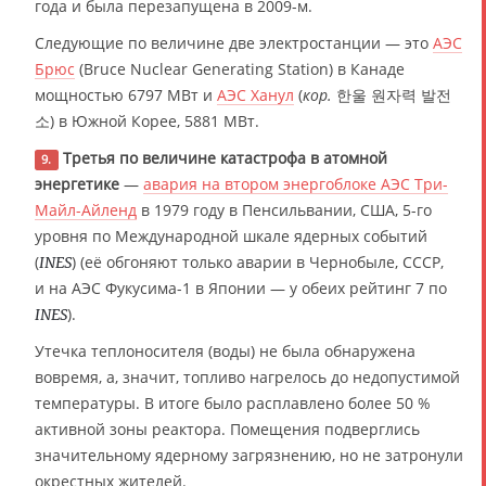
года и была перезапущена в 2009-м.
Следующие по величине две электростанции — это
АЭС
Брюс
(Bruce Nuclear Generating Station) в Канаде
мощностью 6797 МВт и
АЭС Ханул
(
кор.
한울 원자력 발전
소) в Южной Корее, 5881 МВт.
Третья по величине катастрофа в атомной
9.
энергетике
—
авария на втором энергоблоке АЭС Три-
Майл-Айленд
в 1979 году в Пенсильвании, США, 5-го
уровня по Международной шкале ядерных событий
(
) (её обгоняют только аварии в Чернобыле, СССР,
INES
и на АЭС Фукусима-1 в Японии — у обеих рейтинг 7 по
).
INES
Утечка теплоносителя (воды) не была обнаружена
вовремя, а, значит, топливо нагрелось до недопустимой
температуры. В итоге было расплавлено более 50 %
активной зоны реактора. Помещения подверглись
значительному ядерному загрязнению, но не затронули
окрестных жителей.