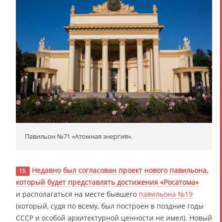
Павильон №71 «Атомная энергия».
Недавно был согласован проект нового павильона,
13.
который будет представлять достижения «Росатома»
и располагаться на месте бывшего
павильона №19
(который, судя по всему, был построен в поздние годы
СССР и особой архитектурной ценности не имел). Новый