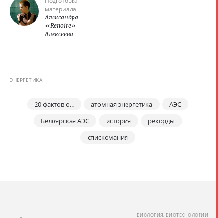
Подготовка
материала
Александра
«Renoire»
Алексеева
ЭНЕРГЕТИКА
20 фактов о...
атомная энергетика
АЭС
Белоярская АЭС
история
рекорды
спискомания
БИОЛОГИЯ, БИОТЕХНОЛОГИИ