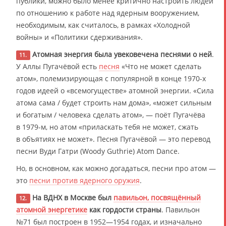
публики, можно было менее критично настроить людей
по отношению к работе над ядерным вооружением,
необходимым, как считалось, в рамках «Холодной
войны» и «Политики сдерживания».
Атомная энергия была увековечена песнями о ней
.
11.
У Аллы Пугачёвой есть
песня
«Что не может сделать
атом», полемизирующая с популярной в конце 1970-х
годов идеей о «всемогуществе» атомной энергии. «Сила
атома сама / будет строить нам дома», «может сильным
и богатым / человека сделать атом», — поёт Пугачёва
в 1979-м, но атом «приласкать тебя не может, сжать
в объятиях не может». Песня Пугачёвой — это перевод
песни Вуди Гатри (Woody Guthrie) Atom Dance.
Но, в основном, как можно догадаться, песни про атом —
это
песни против ядерного оружия
.
На ВДНХ в Москве был
павильон, посвящённый
12.
атомной энергетике
как гордости страны
. Павильон
№71 был построен в 1952—1954 годах, и изначально