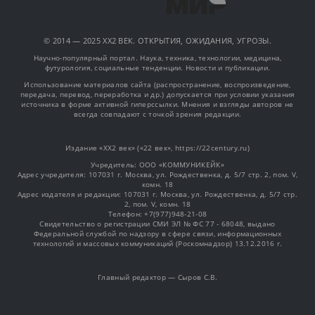
© 2014 — 2025 XX2 ВЕК. ОТКРЫТИЯ, ОЖИДАНИЯ, УГРОЗЫ.
Научно-популярный портал. Наука, техника, технологии, медицина,
футурология, социальные тенденции. Новости и публикации.
Использование материалов сайта (распространение, воспроизведение,
передача, перевод, переработка и др.) допускается при условии указания
источника в форме активной гиперссылки. Мнения и взгляды авторов не
всегда совпадают с точкой зрения редакции.
Издание «XX2 век» («22 век», https://22century.ru)
Учредитель: OOO «КОММУНИКЕЙК»
Адрес учредителя: 107031 г. Москва, ул. Рождественка, д. 5/7 стр. 2, пом. V,
комн. 18
Адрес издателя и редакции: 107031 г. Москва, ул. Рождественка, д. 5/7 стр.
2, пом. V, комн. 18
Телефон: +7(977)948-21-08
Свидетельство о регистрации СМИ ЭЛ № ФС 77 - 68048, выдано
Федеральной службой по надзору в сфере связи, информационных
технологий и массовых коммуникаций (Роскомнадзор) 13.12.2016 г.
Главный редактор — Сыров С.В.