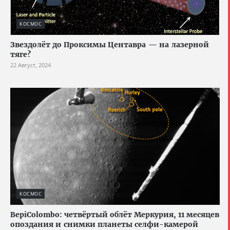
КОСМОС
Звездолёт до Проксимы Центавра — на лазерной
тяге?
22 Август, 2024
КОСМОС
BepiColombo: четвёртый облёт Меркурия, 11 месяцев
опоздания и снимки планеты селфи-камерой