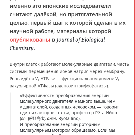
именно это японские исследователи
считают далёкой, но притягательной
целью, первый шаг к которой сделан в их
научной работе, материалы которой
опубликованы
в
Journal of Biological
.
Chemistry
Внутри клеток работают молекулярные двигатели, часть
системы перемещения ионов натрия через мембрану.
Речь идёт о V
-ATPase — функциональном домене V
1
1
вакуолярной АТФазы (аденозинтрифосфатазы).
«Эффективность преобразования энергии
молекулярного двигателя намного выше, чем
у двигателей, созданных человеком, — говорит
один из авторов статьи, профессор Рёта Ийно
(
яп.
飯野亮太
, англ.
Ryota Iino). —
И преобразование энергии роторным
молекулярным мотором обращаемо. Если мы