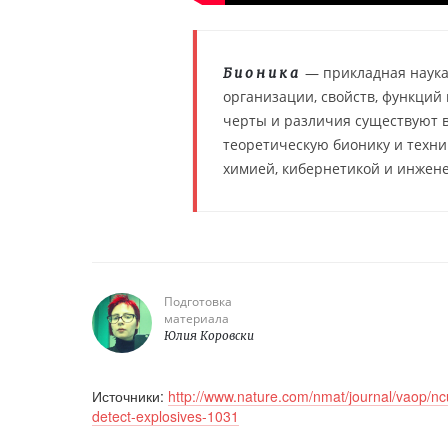
— прикладная наука
Бионика
организации, свойств, функций
черты и различия существуют в
теоретическую бионику и техни
химией, кибернетикой и инжен
Подготовка
материала
Юлия Коровски
Источники:
http://www.nature.com/nmat/journal/vaop/nc
detect-explosives-1031