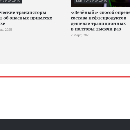
ЛЬ И ЗАЩИТА
КОНТРОЛЬ И ЗАЩИТА
ческие транзисторы
«Зелёный» способ опред
т об опасных примесях
состава нефтепродуктов
ухе
дешевле традиционных
в полторы тысячи раз
рь, 2025
2 Март, 2025