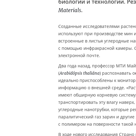
биологии и технологии. Ре
.
Materials
Созданные исследователями растен
используют при производстве мин и
встроенные в листья углеродные на
с помощью инфракрасной камеры. 
электронной почте.
Два года назад, профессор МТИ Майк
(
) распознавать 
Arabidópsis thaliána
идеально приспособлены к монитор
информацию о внешней среде. «Рас
имеют обширную корневую систему,
транспортировать эту влагу наверх
углеродные нанотрубки, которые ре
паралитический газ зарин и другие
с полимером на поверхности такой 
В ходе нового исследования Страно