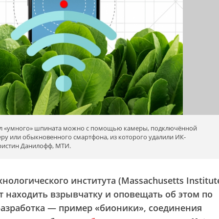
ал «умного» шпината можно с помощью камеры, подключённой
у или обыкновенного смартфона, из которого удалили ИК-
ристин Данилофф, МТИ.
нологического института (Massachusetts Institut
т находить взрывчатку и оповещать об этом по
разработка — пример «бионики», соединения