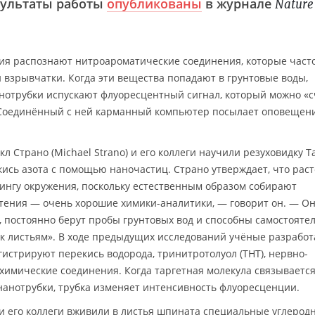
зультаты работы
опубликованы
в журнале
Nature
ия распознают нитроароматические соединения, которые част
 взрывчатки. Когда эти вещества попадают в грунтовые воды,
нотрубки испускают флуоресцентный сигнал, который можно «с
Соединённый с ней карманный компьютер посылает оповещен
л Страно (Michael Strano) и его коллеги научили резуховидку Т
окись азота с помощью наночастиц. Страно утверждает, что рас
ингу окружения, поскольку естественным образом собирают
тения — очень хорошие химики-аналитики, — говорит он. — О
 постоянно берут пробы грунтовых вод и способны самостояте
, к листьям». В ходе предыдущих исследований учёные разрабо
гистрируют перекись водорода, тринитротолуол (ТНТ), нервно-
 химические соединения. Когда таргетная молекула связываетс
нанотрубки, трубка изменяет интенсивность флуоресценции.
 и его коллеги вживили в листья шпината специальные углерод