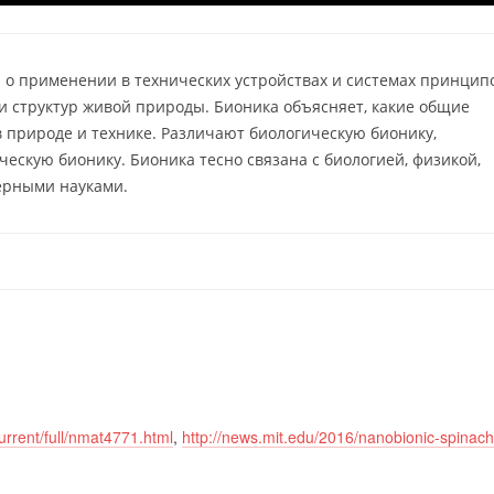
 о применении в технических устройствах и системах принцип
 и структур живой природы. Бионика объясняет, какие общие
 природе и технике. Различают биологическую бионику,
ческую бионику. Бионика тесно связана с биологией, физикой,
ерными науками.
urrent/full/nmat4771.html
,
http://news.mit.edu/2016/nanobionic-spinach