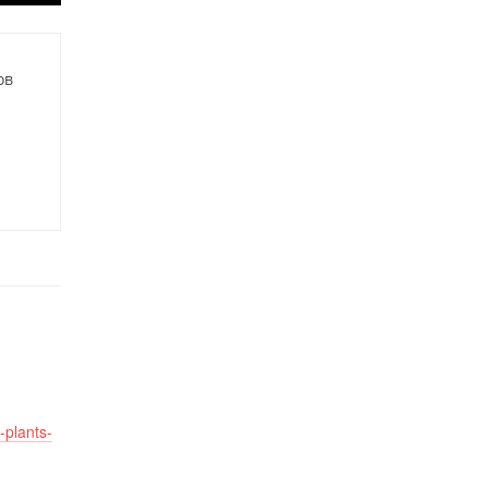
ов
-plants-