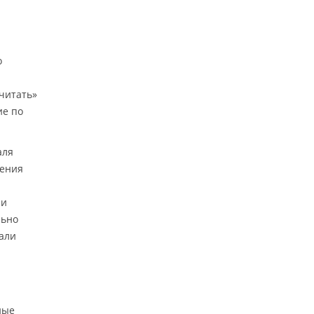
о
читать»
ие по
аля
тения
ни
льно
тали
я
ные