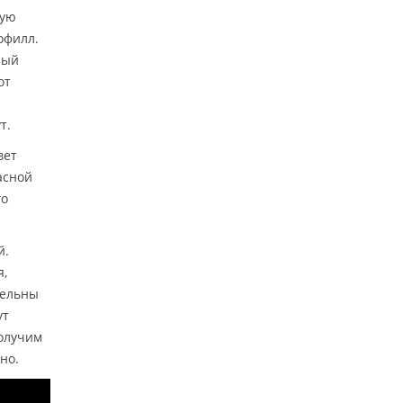
ную
офилл.
ный
от
т.
вет
асной
го
й.
я,
тельны
ут
получим
но.