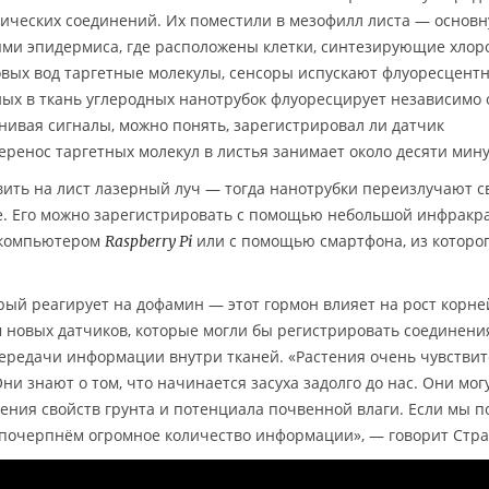
ических соединений. Их поместили в мезофилл листа — основ
ями эпидермиса, где расположены клетки, синтезирующие хлор
овых вод таргетные молекулы, сенсоры испускают флуоресцент
ых в ткань углеродных нанотрубок флуоресцирует независимо 
ивая сигналы, можно понять, зарегистрировал ли датчик
ренос таргетных молекул в листья занимает около десяти мину
вить на лист лазерный луч — тогда нанотрубки переизлучают с
. Его можно зарегистрировать с помощью небольшой инфракр
 компьютером
или с помощью смартфона, из которо
Raspberry Pi
рый реагирует на дофамин — этот гормон влияет на рост корне
 новых датчиков, которые могли бы регистрировать соединени
передачи информации внутри тканей. «Растения очень чувстви
 знают о том, что начинается засуха задолго до нас. Они мог
ния свойств грунта и потенциала почвенной влаги. Если мы 
о почерпнём огромное количество информации», — говорит Стра