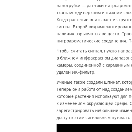
нанотрубки — датчики нитроаромат
ткань между верхним и нижним сло
Когда растение впитывает из грунт
сигнал. Второй вид имплантированн
наличия взрывчатых веществ. Сравн
нитроароматические соединения. Пе
Чтобы считать сигнал, нужно напра
в ближнем инфракрасном диапазоне
камеры, соединённой с карманным
удалён ИК-фильтр.
Учёные также создали шпинат, кото
Теперь они работают над созданием
которые растения используют для 
к изменениям окружающей среды. Они
зарегистрировать небольшие измене
доступ к этим сигнальным путям, т