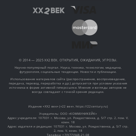
© 2014 — 2025 XX2 ВЕК. ОТКРЫТИЯ, ОЖИДАНИЯ, УГРОЗЫ.
Научно-популярный портал. Наука, техника, технологии, медицина,
футурология, социальные тенденции. Новости и публикации.
Использование материалов сайта (распространение, воспроизведение,
передача, перевод, переработка и др.) допускается при условии указания
источника в форме активной гиперссылки. Мнения и взгляды авторов не
всегда совпадают с точкой зрения редакции.
Издание «XX2 век» («22 век», https://22century.ru)
Учредитель: OOO «КОММУНИКЕЙК»
Адрес учредителя: 107031 г. Москва, ул. Рождественка, д. 5/7 стр. 2, пом. V,
комн. 18
Адрес издателя и редакции: 107031 г. Москва, ул. Рождественка, д. 5/7 стр.
2, пом. V, комн. 18
Телефон: +7(977)948-21-08