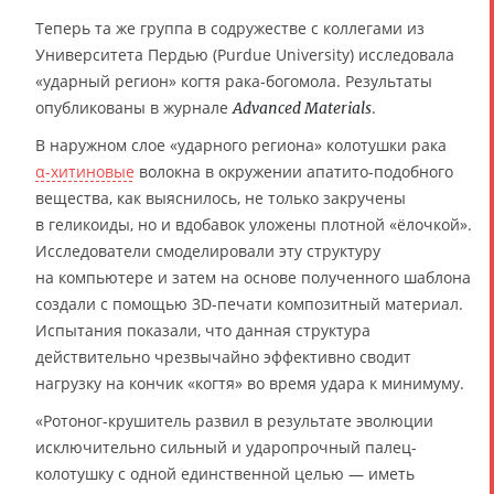
Теперь та же группа в содружестве с коллегами из
Университета Пердью (Purdue University) исследовала
«ударный регион» когтя рака-богомола. Результаты
опубликованы в журнале
.
Advanced Materials
В наружном слое «ударного региона» колотушки рака
α-хитиновые
волокна в окружении апатито-подобного
вещества, как выяснилось, не только закручены
в геликоиды, но и вдобавок уложены плотной «ёлочкой».
Исследователи смоделировали эту структуру
на компьютере и затем на основе полученного шаблона
создали с помощью 3D-печати композитный материал.
Испытания показали, что данная структура
действительно чрезвычайно эффективно сводит
нагрузку на кончик «когтя» во время удара к минимуму.
«Ротоног-крушитель развил в результате эволюции
исключительно сильный и ударопрочный палец-
колотушку с одной единственной целью — иметь