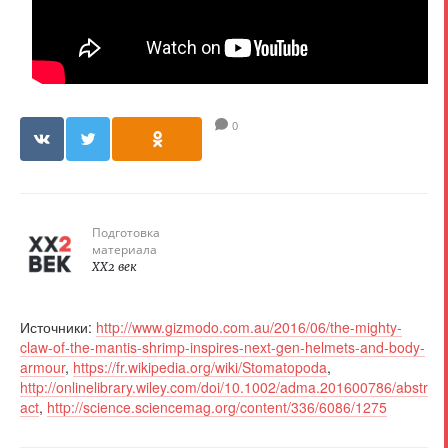
0
Подготовка
материала
XX2 век
Источники:
http://www.gizmodo.com.au/2016/06/the-mighty-
claw-of-the-mantis-shrimp-inspires-next-gen-helmets-and-body-
armour
,
https://fr.wikipedia.org/wiki/Stomatopoda
,
http://onlinelibrary.wiley.com/doi/10.1002/adma.201600786/abstr
act
,
http://science.sciencemag.org/content/336/6086/1275