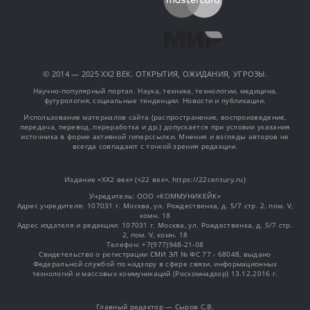
© 2014 — 2025 XX2 ВЕК. ОТКРЫТИЯ, ОЖИДАНИЯ, УГРОЗЫ.
Научно-популярный портал. Наука, техника, технологии, медицина,
футурология, социальные тенденции. Новости и публикации.
Использование материалов сайта (распространение, воспроизведение,
передача, перевод, переработка и др.) допускается при условии указания
источника в форме активной гиперссылки. Мнения и взгляды авторов не
всегда совпадают с точкой зрения редакции.
Издание «XX2 век» («22 век», https://22century.ru)
Учредитель: OOO «КОММУНИКЕЙК»
Адрес учредителя: 107031 г. Москва, ул. Рождественка, д. 5/7 стр. 2, пом. V,
комн. 18
Адрес издателя и редакции: 107031 г. Москва, ул. Рождественка, д. 5/7 стр.
2, пом. V, комн. 18
Телефон: +7(977)948-21-08
Свидетельство о регистрации СМИ ЭЛ № ФС 77 - 68048, выдано
Федеральной службой по надзору в сфере связи, информационных
технологий и массовых коммуникаций (Роскомнадзор) 13.12.2016 г.
Главный редактор — Сыров С.В.