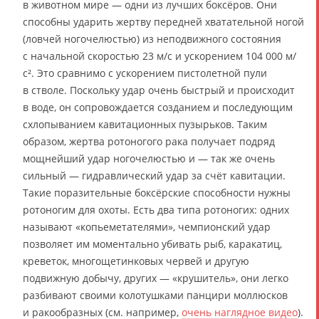
в животном мире — одни из лучших боксёров. Они
способны ударить жертву передней хватательной ногой
(ловчей ногочелюстью) из неподвижного состояния
с начальной скоростью 23 м/с и ускорением 104 000 м/
с². Это сравнимо с ускорением пистолетной пули
в стволе. Поскольку удар очень быстрый и происходит
в воде, он сопровождается созданием и последующим
схлопыванием кавитационных пузырьков. Таким
образом, жертва ротоногого рака получает подряд
мощнейший удар ногочелюстью и — так же очень
сильный — гидравлический удар за счёт кавитации.
Такие поразительные боксёрские способности нужны
ротоногим для охоты. Есть два типа ротоногих: одних
называют «копьеметателями», чемпионский удар
позволяет им моментально убивать рыб, каракатиц,
креветок, многощетинковых червей и другую
подвижную добычу, других — «крушитель», они легко
разбивают своими колотушками панцири моллюсков
и ракообразных (см. например,
очень наглядное видео
).