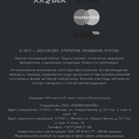
© 2014 — 2025 XX2 ВЕК. ОТКРЫТИЯ, ОЖИДАНИЯ, УГРОЗЫ.
Научно-популярный портал. Наука, техника, технологии, медицина,
футурология, социальные тенденции. Новости и публикации.
Использование материалов сайта (распространение, воспроизведение,
передача, перевод, переработка и др.) допускается при условии указания
источника в форме активной гиперссылки. Мнения и взгляды авторов не
всегда совпадают с точкой зрения редакции.
Издание «XX2 век» («22 век», https://22century.ru)
Учредитель: OOO «КОММУНИКЕЙК»
Адрес учредителя: 107031 г. Москва, ул. Рождественка, д. 5/7 стр. 2, пом. V,
комн. 18
Адрес издателя и редакции: 107031 г. Москва, ул. Рождественка, д. 5/7 стр.
2, пом. V, комн. 18
Телефон: +7(977)948-21-08
Свидетельство о регистрации СМИ ЭЛ № ФС 77 - 68048, выдано
Федеральной службой по надзору в сфере связи, информационных