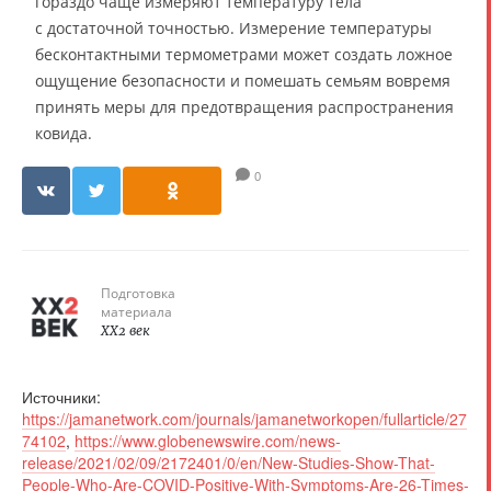
гораздо чаще измеряют температуру тела
с достаточной точностью. Измерение температуры
бесконтактными термометрами может создать ложное
ощущение безопасности и помешать семьям вовремя
принять меры для предотвращения распространения
ковида.
0
Подготовка
материала
XX2 век
Источники:
https://jamanetwork.com/journals/jamanetworkopen/fullarticle/27
74102
,
https://www.globenewswire.com/news-
release/2021/02/09/2172401/0/en/New-Studies-Show-That-
People-Who-Are-COVID-Positive-With-Symptoms-Are-26-Times-