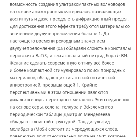
возможность создания ультракомпактных волноводов
на основе анизотропных материалов, позволяющих
достигнуть и даже преодолеть дифракционный предел.
Для достижения этого эффекта требуются материалы со
значением двулучепреломления больше 1. До
настоящего времени рекордным значением
двулучепреломления (0,8) обладали слоистые кристаллы
перовскита BaTiS
и гексагональный нитрид бора
-BN.
h
3
Желание сделать современную оптику всё более
и более компактной стимулировало поиск природных
материалов, обладающих гигантской оптической
анизотропией, превышающей 1. Крайне
перспективными в этом отношении являются
дихалькогениды переходных металлов. Эти соединения
на основе серы, селена, теллура и 3d-элементов
периодической таблицы Дмитрия Менделеева
обладают слоистой структурой. Так, дисульфид
молибдена (MoS
) состоит из чередующихся слоёв,
2
повёрнутых друг относительно друга на 180°, которые