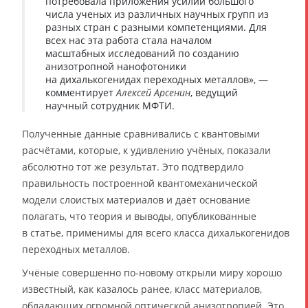
потребовала приложения усилий большого
числа ученых из различных научных групп из
разных стран с разными компетенциями. Для
всех нас эта работа стала началом
масштабных исследований по созданию
анизотропной нанофотоники
на дихалькогенидах переходных металлов», —
комментирует
Алексей Арсенин
, ведущий
научный сотрудник МФТИ.
Полученные данные сравнивались с квантовыми
расчётами, которые, к удивлению учёных, показали
абсолютно тот же результат. Это подтвердило
правильность построенной квантомеханической
модели слоистых материалов и даёт основание
полагать, что теория и выводы, опубликованные
в статье, применимы для всего класса дихалькогенидов
переходных металлов.
Учёные совершенно по-новому открыли миру хорошо
известный, как казалось ранее, класс материалов,
обладающих огромной оптической анизотропией. Это