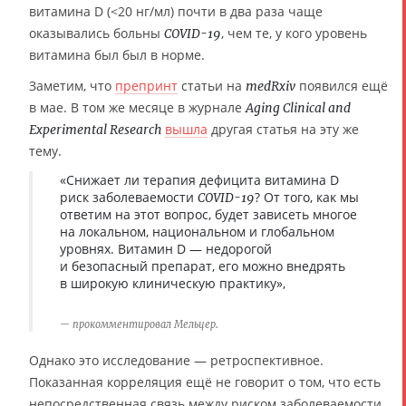
витамина D (<20 нг/мл) почти в два раза чаще
оказывались больны
, чем те, у кого уровень
COVID-19
витамина был был в норме.
Заметим, что
препринт
статьи на
появился ещё
medRxiv
в мае. В том же месяце в журнале
Aging Clinical and
вышла
другая статья на эту же
Experimental Research
тему.
«Снижает ли терапия дефицита витамина D
риск заболеваемости
? От того, как мы
COVID-19
ответим на этот вопрос, будет зависеть многое
на локальном, национальном и глобальном
уровнях. Витамин D — недорогой
и безопасный препарат, его можно внедрять
в широкую клиническую практику»,
прокомментировал Мельцер.
Однако это исследование — ретроспективное.
Показанная корреляция ещё не говорит о том, что есть
непосредственная связь между риском заболеваемости