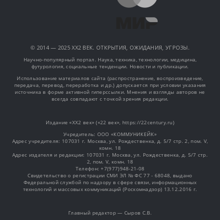
© 2014 — 2025 XX2 ВЕК. ОТКРЫТИЯ, ОЖИДАНИЯ, УГРОЗЫ.
Научно-популярный портал. Наука, техника, технологии, медицина,
футурология, социальные тенденции. Новости и публикации.
Использование материалов сайта (распространение, воспроизведение,
передача, перевод, переработка и др.) допускается при условии указания
источника в форме активной гиперссылки. Мнения и взгляды авторов не
всегда совпадают с точкой зрения редакции.
Издание «XX2 век» («22 век», https://22century.ru)
Учредитель: OOO «КОММУНИКЕЙК»
Адрес учредителя: 107031 г. Москва, ул. Рождественка, д. 5/7 стр. 2, пом. V,
комн. 18
Адрес издателя и редакции: 107031 г. Москва, ул. Рождественка, д. 5/7 стр.
2, пом. V, комн. 18
Телефон: +7(977)948-21-08
Свидетельство о регистрации СМИ ЭЛ № ФС 77 - 68048, выдано
Федеральной службой по надзору в сфере связи, информационных
технологий и массовых коммуникаций (Роскомнадзор) 13.12.2016 г.
Главный редактор — Сыров С.В.