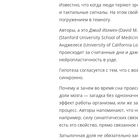
Известно, что когда люди теряют з
и тактильные сигналы. На этом свой
погружением в темноту.
Авторы, а это
Дэвид Иглмен
(David M
(Stanford University School of Medici
Анджелесе (University of California 
происходит за считанные дни и да
нейропластичность в узде.
Гипотеза согласуется с тем, что с в
синхронно.
Почему и зачем во время сна проис
доли мозга — загадка без однознач
эффект работы организма, или же з
процесс. Авторы напоминают, что н
например, силу синаптических связ
есть это свойство, прямо связанно
Затылочная доля не обязательно за