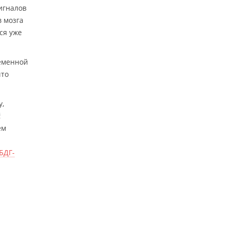
игналов
в мозга
ся уже
ременной
что
у,
й
ем
БДГ-