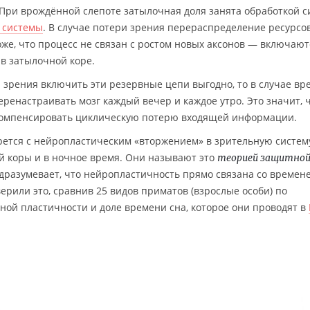
 При врождённой слепоте затылочная доля занята обработкой с
 системы
. В случае потери зрения перераспределение ресурсо
же, что процесс не связан с ростом новых аксонов — включают
в затылочной коре.
и зрения включить эти резервные цепи выгодно, то в случае в
еренастраивать мозг каждый вечер и каждое утро. Это значит, 
 компенсировать циклическую потерю входящей информации.
орется с нейропластическим «вторжением» в зрительную систем
й коры и в ночное время. Они называют это
теорией защитно
одразумевает, что нейропластичность прямо связана со времен
ерили это, сравнив 25 видов приматов (взрослые особи) по
ой пластичности и доле времени сна, которое они проводят в