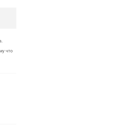
а.
му что