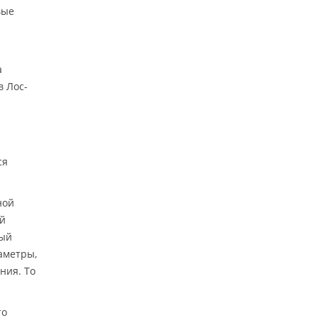
вые
а
в Лос-
ся
ной
ый
мый
аметры,
ния. То
то