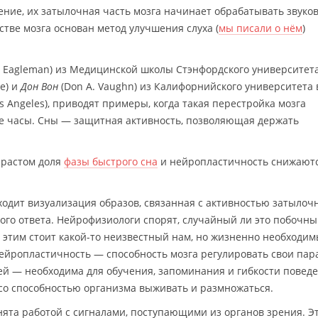
рение, их затылочная часть мозга начинает обрабатывать звуко
стве мозга основан метод улучшения слуха (
мы писали о нём
)
. Eagleman) из Медицинской школы Стэнфордского университет
ne) и
Дон Вон
(Don A. Vaughn) из Калифорнийского университета 
Los Angeles), приводят примеры, когда такая перестройка мозга
же часы. Сны — защитная активность, позволяющая держать
озрастом доля
фазы быстрого сна
и нейропластичность снижают
ходит визуализация образов, связанная с активностью затылоч
ного ответа. Нейрофизиологи спорят, случайный ли это побочн
а этим стоит какой-то неизвестный нам, но жизненно необходи
ейропластичность — способность мозга регулировать свои пар
ей — необходима для обучения, запоминания и гибкости поведе
е со способностью организма выживать и размножаться.
нята работой с сигналами, поступающими из органов зрения. Э