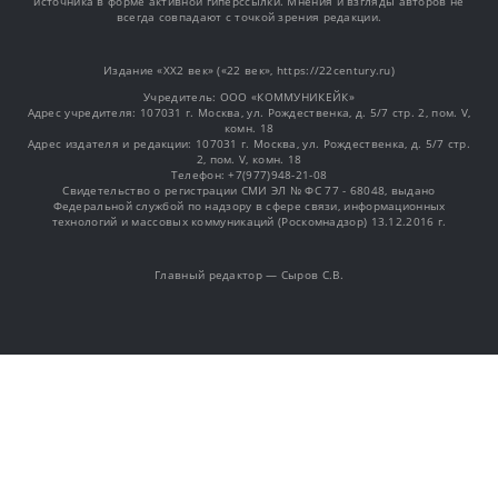
источника в форме активной гиперссылки. Мнения и взгляды авторов не
всегда совпадают с точкой зрения редакции.
Издание «XX2 век» («22 век», https://22century.ru)
Учредитель: OOO «КОММУНИКЕЙК»
Адрес учредителя: 107031 г. Москва, ул. Рождественка, д. 5/7 стр. 2, пом. V,
комн. 18
Адрес издателя и редакции: 107031 г. Москва, ул. Рождественка, д. 5/7 стр.
2, пом. V, комн. 18
Телефон: +7(977)948-21-08
Свидетельство о регистрации СМИ ЭЛ № ФС 77 - 68048, выдано
Федеральной службой по надзору в сфере связи, информационных
технологий и массовых коммуникаций (Роскомнадзор) 13.12.2016 г.
Главный редактор — Сыров С.В.