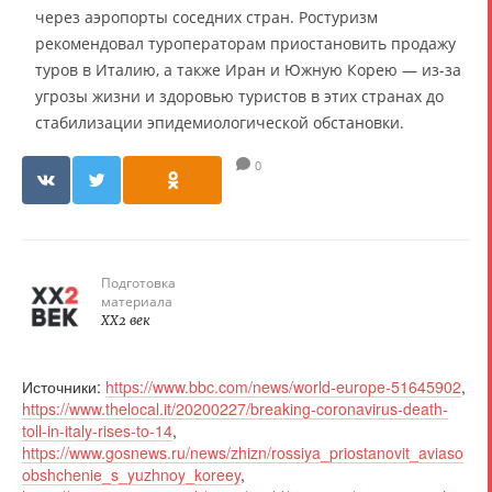
через аэропорты соседних стран. Ростуризм
рекомендовал туроператорам приостановить продажу
туров в Италию, а также Иран и Южную Корею — из-за
угрозы жизни и здоровью туристов в этих странах до
стабилизации эпидемиологической обстановки.
0
Подготовка
материала
XX2 век
Источники:
https://www.bbc.com/news/world-europe-51645902
,
https://www.thelocal.it/20200227/breaking-coronavirus-death-
toll-in-italy-rises-to-14
,
https://www.gosnews.ru/news/zhizn/rossiya_priostanovit_aviaso
obshchenie_s_yuzhnoy_koreey
,