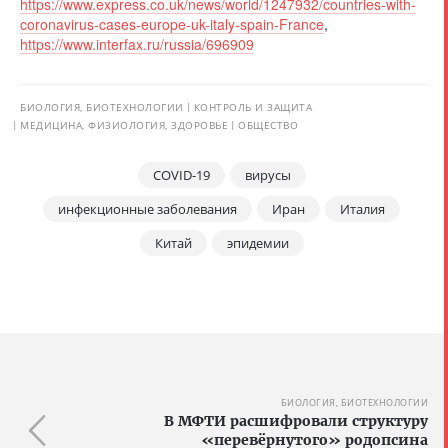
https://www.express.co.uk/news/world/1247932/countries-with-
coronavirus-cases-europe-uk-italy-spain-France
,
https://www.interfax.ru/russia/696909
БИОЛОГИЯ, БИОТЕХНОЛОГИИ
КОНТРОЛЬ И ЗАЩИТА
МЕДИЦИНА, ФИЗИОЛОГИЯ, ЗДОРОВЬЕ
ОБЩЕСТВО
COVID-19
вирусы
инфекционные заболевания
Иран
Италия
Китай
эпидемии
БИОЛОГИЯ, БИОТЕХНОЛОГИИ
В МФТИ расшифровали структуру
«перевёрнутого» родопсина