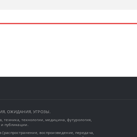
ЫТИЯ, ОЖИДАНИЯ, УГРОЗЫ.
, техника, технологии, медицина, футурология,
 и публикации.
 (распространение, воспроизведение, передача,