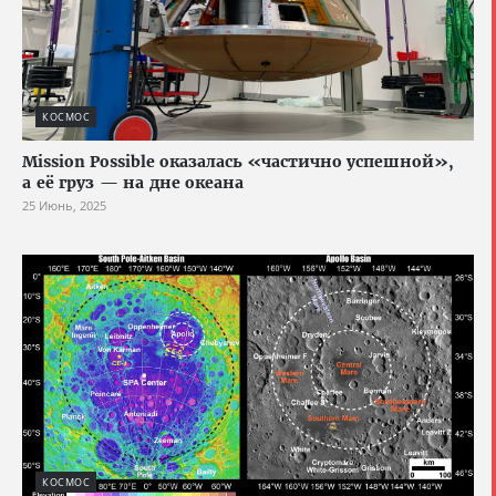
КОСМОС
Mission Possible оказалась «частично успешной»,
а её груз — на дне океана
25 Июнь, 2025
КОСМОС