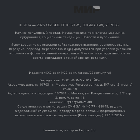
© 2014 — 2025 XX2 ВЕК. ОТКРЫТИЯ, ОЖИДАНИЯ, УГРОЗЫ.
Научно-популярный портал. Наука, техника, технологии, медицина,
футурология, социальные тенденции. Новости и публикации.
Использование материалов сайта (распространение, воспроизведение,
передача, перевод, переработка и др.) допускается при условии указания
источника в форме активной гиперссылки. Мнения и взгляды авторов не
всегда совпадают с точкой зрения редакции.
Издание «XX2 век» («22 век», https://22century.ru)
Учредитель: OOO «КОММУНИКЕЙК»
Адрес учредителя: 107031 г. Москва, ул. Рождественка, д. 5/7 стр. 2, пом. V,
комн. 18
Адрес издателя и редакции: 107031 г. Москва, ул. Рождественка, д. 5/7 стр.
2, пом. V, комн. 18
Телефон: +7(977)948-21-08
Свидетельство о регистрации СМИ ЭЛ № ФС 77 - 68048, выдано
Федеральной службой по надзору в сфере связи, информационных
технологий и массовых коммуникаций (Роскомнадзор) 13.12.2016 г.
Главный редактор — Сыров С.В.