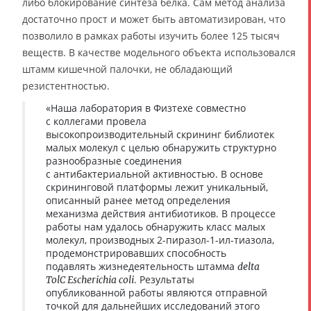
либо блокирование синтеза белка. Сам метод анализа
достаточно прост и может быть автоматизирован, что
позволило в рамках работы изучить более 125 тысяч
веществ. В качестве модельного объекта использовался
штамм кишечной палочки, не обладающий
резистентностью.
«Наша лаборатория в Физтехе совместно
с коллегами провела
высокопроизводительный скрининг библиотек
малых молекул с целью обнаружить структурно
разнообразные соединения
с антибактериальной активностью. В основе
скрининговой платформы лежит уникальный,
описанный ранее метод определения
механизма действия антибиотиков. В процессе
работы нам удалось обнаружить класс малых
молекул, производных 2-пиразол-1-ил-тиазола,
продемонстрировавших способность
подавлять жизнедеятельность штамма
delta
. Результаты
TolC Escherichia coli
опубликованной работы являются отправной
точкой для дальнейших исследований этого