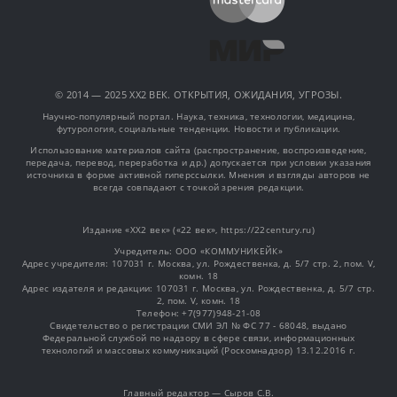
© 2014 — 2025 XX2 ВЕК. ОТКРЫТИЯ, ОЖИДАНИЯ, УГРОЗЫ.
Научно-популярный портал. Наука, техника, технологии, медицина,
футурология, социальные тенденции. Новости и публикации.
Использование материалов сайта (распространение, воспроизведение,
передача, перевод, переработка и др.) допускается при условии указания
источника в форме активной гиперссылки. Мнения и взгляды авторов не
всегда совпадают с точкой зрения редакции.
Издание «XX2 век» («22 век», https://22century.ru)
Учредитель: OOO «КОММУНИКЕЙК»
Адрес учредителя: 107031 г. Москва, ул. Рождественка, д. 5/7 стр. 2, пом. V,
комн. 18
Адрес издателя и редакции: 107031 г. Москва, ул. Рождественка, д. 5/7 стр.
2, пом. V, комн. 18
Телефон: +7(977)948-21-08
Свидетельство о регистрации СМИ ЭЛ № ФС 77 - 68048, выдано
Федеральной службой по надзору в сфере связи, информационных
технологий и массовых коммуникаций (Роскомнадзор) 13.12.2016 г.
Главный редактор — Сыров С.В.