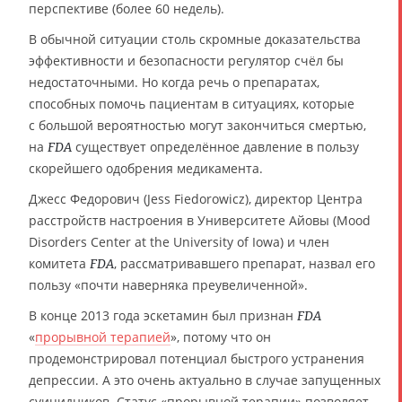
перспективе (более 60 недель).
В обычной ситуации столь скромные доказательства
эффективности и безопасности регулятор счёл бы
недостаточными. Но когда речь о препаратах,
способных помочь пациентам в ситуациях, которые
с большой вероятностью могут закончиться смертью,
на
существует определённое давление в пользу
FDA
скорейшего одобрения медикамента.
Джесс Федорович (Jess Fiedorowicz), директор Центра
расстройств настроения в Университете Айовы (Mood
Disorders Center at the University of Iowa) и член
комитета
, рассматривавшего препарат, назвал его
FDA
пользу «почти наверняка преувеличенной».
В конце 2013 года эскетамин был признан
FDA
«
прорывной терапией
», потому что он
продемонстрировал потенциал быстрого устранения
депрессии. А это очень актуально в случае запущенных
суицидников. Статус «прорывной терапии» позволяет