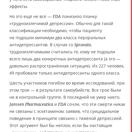
эффекты.
Но это ещё не всё —
понизило планку
FDA
«трудноизлечимой депрессии». Обычно для такой
классификации необходимо, чтобы пациенту
не подошли минимум два класса пероральных
антидепрессантов. В случае со
,
Spravato
трудноизлечимыми считались те, кому не подошли
всего лишь два конкретных антидепрессанта (а это —
довольно распространённая ситуация). Из 227 человек,
49 пробовали только антидепрессанты одного класса.
Шесть участников погибли во время исследований, при
этом трое — в результате самоубийств. Все трое были
не в контрольной группе. В последней не умер никто.
и
сочли, что эти смерти никак
Janssen Pharmaceutica
FDA
не связаны с эскетамином, заявив, что суицидальное
поведение в принципе связано с тяжёлой депрессией.
Этот аргумент был бы неплох, если бы настоящие