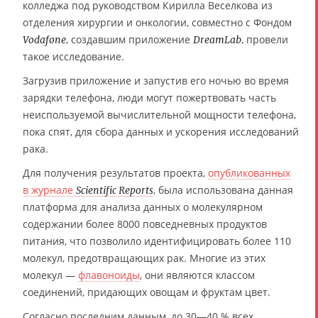
колледжа под руководством Кирилла Веселкова из
отделения хирургии и онкологии, совместно с Фондом
, создавшим приложение
, провели
Vodafone
DreamLab
такое исследование.
Загрузив приложение и запустив его ночью во время
зарядки телефона, люди могут пожертвовать часть
неиспользуемой вычислительной мощности телефона,
пока спят, для сбора данных и ускорения исследований
рака.
Для получения результатов проекта,
опубликованных
в журнале
, была использована данная
Scientific Reports
платформа для анализа данных о молекулярном
содержании более 8000 повседневных продуктов
питания, что позволило идентифицировать более 110
молекул, предотвращающих рак. Многие из этих
молекул —
флавоноиды
, они являются классом
соединений, придающих овощам и фруктам цвет.
Согласно последним данным, до 30—40 % всех