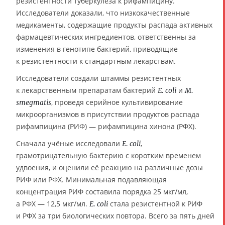
резистентности туберкулёза к рифампицину.
Исследователи доказали, что низкокачественные
медикаменты, содержащие продукты распада активных
фармацевтических ингредиентов, ответственны за
изменения в генотипе бактерий, приводящие
к резистентности к стандартным лекарствам.
Исследователи создали штаммы резистентных
к лекарственным препаратам бактерий
и
E. coli
M.
, проведя серийное культивирование
smegmatis
микроорганизмов в присутствии продуктов распада
рифампицина (РИФ) — рифампицина хинона (РФХ).
Сначала учёные исследовали
,
E. coli
грамотрицательную бактерию с коротким временем
удвоения, и оценили её реакцию на различные дозы
РИФ или РФХ. Минимальная подавляющая
концентрация РИФ составила порядка 25 мкг/мл,
а РФХ — 12,5 мкг/мл.
стала резистентной к РИФ
E. coli
и РФХ за три биологических повтора. Всего за пять дней