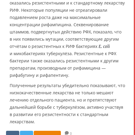
оказались резистентными и к стандартному лекарству
РИФ. Некоторые популяции не отреагировали
подавлением роста даже на максимальные
концентрации рифампицина. Секвенирование
штаммов, подвергнутых действию РФХ, показало, что
в них появились мутации, соответствующие другим
отчётам о резистентных к РИФ бактериях
E. coli
и микобактериях туберкулёза. Резистентные к РФХ
бактерии также оказались резистентными к другим
препаратам, производным от рифамицина —
рифабутину и рифапентину.
Полученные результаты убедительно показывают, что
низкокачественные лекарства не только мешают
лечению отдельного пациента, но и препятствуют
дальнейшей борьбе с туберкулёзом, активно участвуя
в развитии его резистентности к стандартным
лекарствам.
0