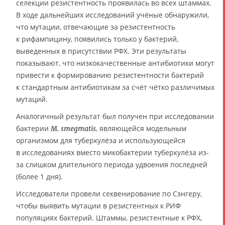
селекции резистентность проявилась во всех штаммах.
В ходе дальнейших исследований учёные обнаружили,
что мутации, отвечающие за резистентность
к рифампицину, появились только у бактерий,
выведенных в присутствии РФХ. Эти результаты
показывают, что низкокачественные антибиотики могут
привести к формированию резистентности бактерий
к стандартным антибиотикам за счёт чётко различимых
мутаций.
Аналогичный результат был получен при исследовании
бактерии
, являющейся модельным
M. smegmatis
организмом для туберкулёза и использующейся
в исследованиях вместо микобактерии туберкулёза из-
за слишком длительного периода удвоения последней
(более 1 дня).
Исследователи провели секвенирование по Сэнгеру,
чтобы выявить мутации в резистентных к РИФ
популяциях бактерий. Штаммы, резистентные к РФХ,