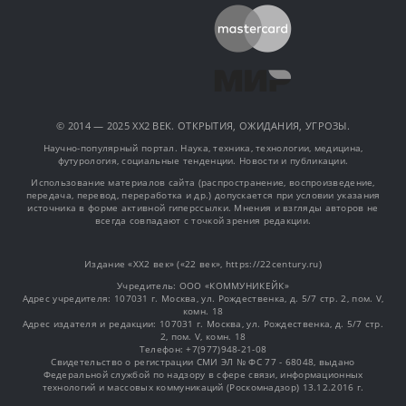
© 2014 — 2025 XX2 ВЕК. ОТКРЫТИЯ, ОЖИДАНИЯ, УГРОЗЫ.
Научно-популярный портал. Наука, техника, технологии, медицина,
футурология, социальные тенденции. Новости и публикации.
Использование материалов сайта (распространение, воспроизведение,
передача, перевод, переработка и др.) допускается при условии указания
источника в форме активной гиперссылки. Мнения и взгляды авторов не
всегда совпадают с точкой зрения редакции.
Издание «XX2 век» («22 век», https://22century.ru)
Учредитель: OOO «КОММУНИКЕЙК»
Адрес учредителя: 107031 г. Москва, ул. Рождественка, д. 5/7 стр. 2, пом. V,
комн. 18
Адрес издателя и редакции: 107031 г. Москва, ул. Рождественка, д. 5/7 стр.
2, пом. V, комн. 18
Телефон: +7(977)948-21-08
Свидетельство о регистрации СМИ ЭЛ № ФС 77 - 68048, выдано
Федеральной службой по надзору в сфере связи, информационных
технологий и массовых коммуникаций (Роскомнадзор) 13.12.2016 г.