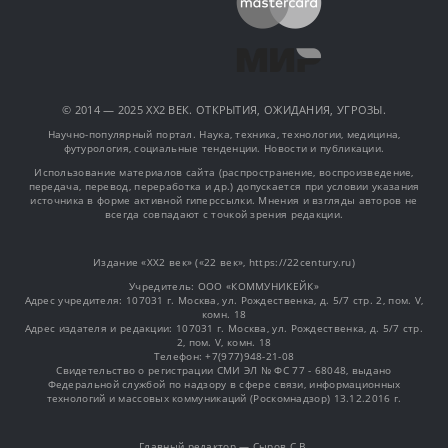
© 2014 — 2025 XX2 ВЕК. ОТКРЫТИЯ, ОЖИДАНИЯ, УГРОЗЫ.
Научно-популярный портал. Наука, техника, технологии, медицина,
футурология, социальные тенденции. Новости и публикации.
Использование материалов сайта (распространение, воспроизведение,
передача, перевод, переработка и др.) допускается при условии указания
источника в форме активной гиперссылки. Мнения и взгляды авторов не
всегда совпадают с точкой зрения редакции.
Издание «XX2 век» («22 век», https://22century.ru)
Учредитель: OOO «КОММУНИКЕЙК»
Адрес учредителя: 107031 г. Москва, ул. Рождественка, д. 5/7 стр. 2, пом. V,
комн. 18
Адрес издателя и редакции: 107031 г. Москва, ул. Рождественка, д. 5/7 стр.
2, пом. V, комн. 18
Телефон: +7(977)948-21-08
Свидетельство о регистрации СМИ ЭЛ № ФС 77 - 68048, выдано
Федеральной службой по надзору в сфере связи, информационных
технологий и массовых коммуникаций (Роскомнадзор) 13.12.2016 г.
Главный редактор — Сыров С.В.