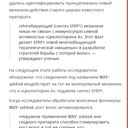
удалось идентифицировать принципиально новый
механизм действия старого широко известного
препарата.
«Ингибирующий [синтез SFRP1] механизм
никак не связан с иммуносупрессивной
активностью «Циклоспорина А». Этот факт
делает SFRP1 новой многообещающей
терапевтической «мишенью» в разработке
стратегий борьбы с потерей волос», —
утверждают учёные.
На следующем этапе работы исследователи
обнаружили, что соединение под названием
WAY-
воздействует на тот же молекулярный механизм,
316606
что и «Циклоспорин А», подавляя синтез SFRP1.
Когда исследователи обработали волосяные фолликулы
, рост волос активизировался.
WAY-316606
«Наружное применение
или
WAY-316606
сходного препарата способно стимулировать
рост волос в той же степени, что