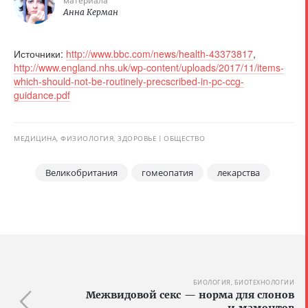
материала
Анна Керман
Источники:
http://www.bbc.com/news/health-43373817
,
http://www.england.nhs.uk/wp-content/uploads/2017/11/items-
which-should-not-be-routinely-precscribed-in-pc-ccg-
guidance.pdf
МЕДИЦИНА, ФИЗИОЛОГИЯ, ЗДОРОВЬЕ
ОБЩЕСТВО
Великобритания
гомеопатия
лекарства
БИОЛОГИЯ, БИОТЕХНОЛОГИИ
Межвидовой секс — норма для слонов
и мамонтов