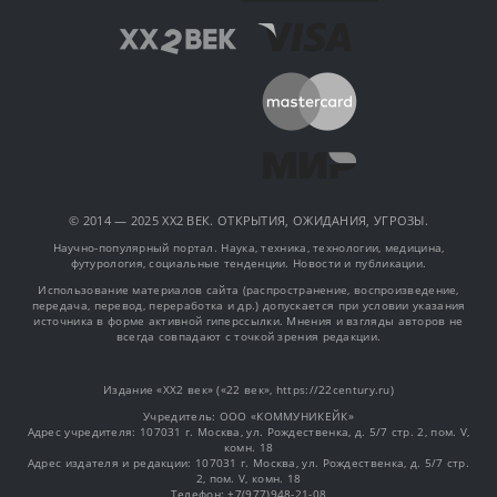
© 2014 — 2025 XX2 ВЕК. ОТКРЫТИЯ, ОЖИДАНИЯ, УГРОЗЫ.
Научно-популярный портал. Наука, техника, технологии, медицина,
футурология, социальные тенденции. Новости и публикации.
Использование материалов сайта (распространение, воспроизведение,
передача, перевод, переработка и др.) допускается при условии указания
источника в форме активной гиперссылки. Мнения и взгляды авторов не
всегда совпадают с точкой зрения редакции.
Издание «XX2 век» («22 век», https://22century.ru)
Учредитель: OOO «КОММУНИКЕЙК»
Адрес учредителя: 107031 г. Москва, ул. Рождественка, д. 5/7 стр. 2, пом. V,
комн. 18
Адрес издателя и редакции: 107031 г. Москва, ул. Рождественка, д. 5/7 стр.
2, пом. V, комн. 18
Телефон: +7(977)948-21-08