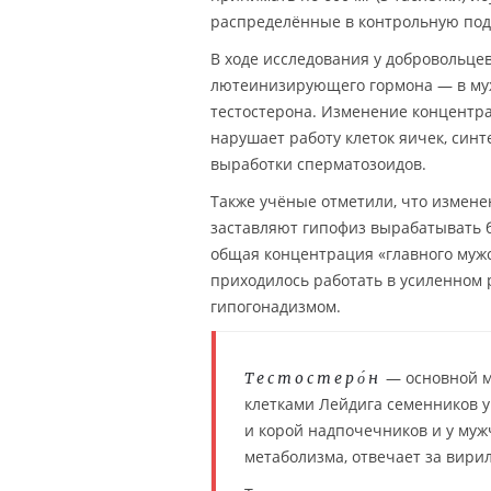
распределённые в контрольную под
В ходе исследования у добровольце
лютеинизирующего гормона — в муж
тестостерона. Изменение концентр
нарушает работу клеток яичек, син
выработки сперматозоидов.
Также учёные отметили, что измене
заставляют гипофиз вырабатывать б
общая концентрация «главного мужс
приходилось работать в усиленном
гипогонадизмом.
— основной м
Тестостеро́н
клетками Лейдига семенников у
и корой надпочечников и у муж
метаболизма, отвечает за вири