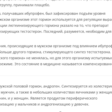
группу, принимали плацебо.
в, получавших ибупрофен, был зафиксирован подъём уровня
ском организме этот гормон используется для регуляции выра
ации лютеинизирующего гормона указало на то, что препарат
тезирующих тестостерон. Последний, разумеется, необходим для
ния, происходящие в мужском организме под влиянием ибупро
ольше другого гормона, стимулирующего синтез тестостерона. 
кого гормона» не менялась, но для этого организму испытуемы
 режиме. Это состояние в медицине называется компенсирован
ужской половой гормон, андроген. Синтезируется из холестери
 мужчин, а также в небольших количествах яичниками у женщи
чин, и у женщин. Является продуктом периферического
лизацию у мальчиков и андрогенизацию у девочек.