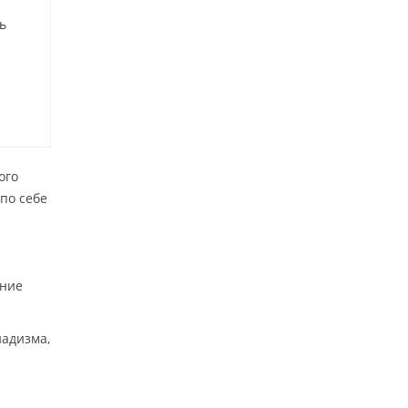
ь
ого
по себе
ение
надизма,