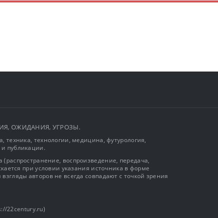
ЫТИЯ, ОЖИДАНИЯ, УГРОЗЫ.
, техника, технологии, медицина, футурология,
 и публикации.
 (распространение, воспроизведение, передача,
ускается при условии указания источника в форме
 взгляды авторов не всегда совпадают с точкой зрения
://22century.ru)