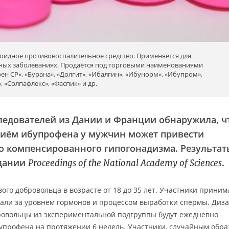
идное противовоспалительное средство. Применяется для
ных заболеваниях. Продаётся под торговыми наименованиями
ен СР», «Бурана», «Долгит», «Ибалгин», «Ибунорм», «Ибупром»,
 «Солпафлекс», «Фаспик» и др.
ледователей из Дании и Франции обнаружила, ч
иём ибупрофена у мужчин может привести
о компенсированного гипогонадизма. Результат
здании
.
Proceedings of the National Academy of Sciences
ого добровольца в возрасте от 18 до 35 лет. Участники приним
дали за уровнем гормонов и процессом выработки спермы. Диз
бровольцы из экспериментальной подгруппы будут ежедневно
ибупрофена на протяжении 6 недель. Участники, случайным обр