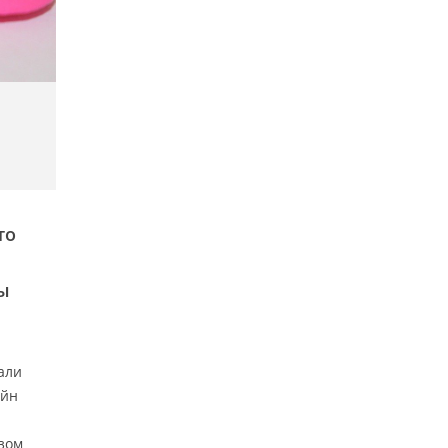
то
ы
али
айн
азом