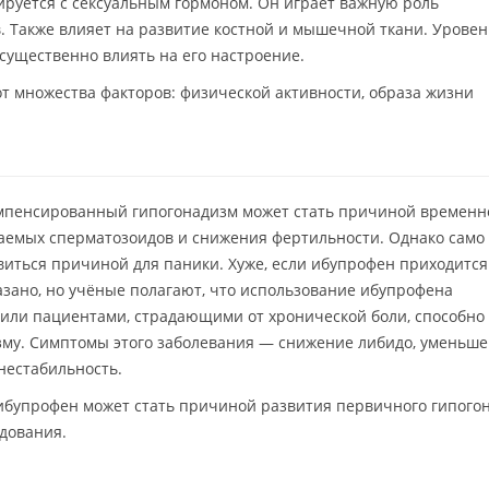
ируется с сексуальным гормоном. Он играет важную роль
. Также влияет на развитие костной и мышечной ткани. Уровен
существенно влиять на его настроение.
от множества факторов: физической активности, образа жизни
омпенсированный гипогонадизм может стать причиной временн
емых сперматозоидов и снижения фертильности. Однако само 
овиться причиной для паники. Хуже, если ибупрофен приходится
казано, но учёные полагают, что использование ибупрофена
ли пациентами, страдающими от хронической боли, способно
зму. Симптомы этого заболевания — снижение либидо, уменьш
естабильность.
ибупрофен может стать причиной развития первичного гипого
дования.