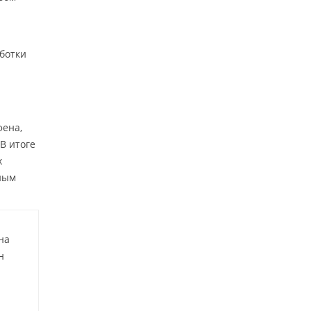
ботки
фена,
В итоге
х
ным
на
н